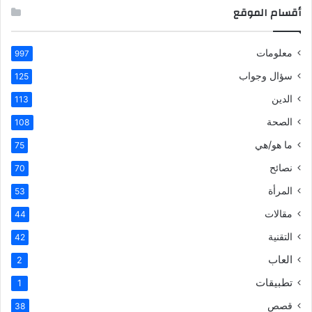
أقسام الموقع
معلومات
997
سؤال وجواب
125
الدين
113
الصحة
108
ما هو/هي
75
نصائح
70
المرأة
53
مقالات
44
التقنية
42
العاب
2
تطبيقات
1
قصص
38