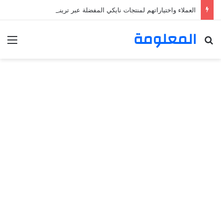
العملاء واختياراتهم لمنتجات نايكي المفضلة عبر ترينديول: استكشاف رحلة التسوق الذكي.
المعلومة
بحث عن
الق