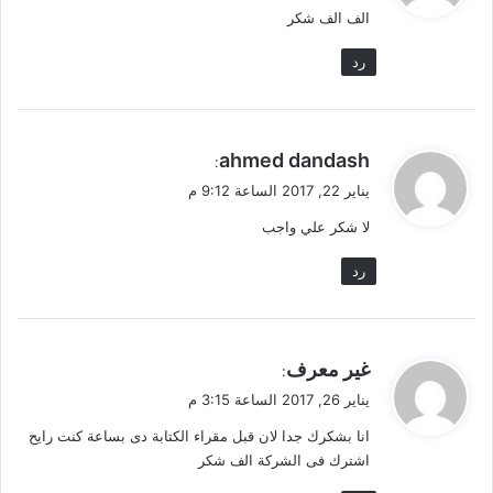
الف الف شكر
ل
رد
ي
ahmed dandash
:
ق
يناير 22, 2017 الساعة 9:12 م
و
لا شكر علي واجب
ل
رد
ي
غير معرف
:
ق
يناير 26, 2017 الساعة 3:15 م
و
انا بشكرك جدا لان قبل مقراء الكتابة دى بساعة كنت رايح
ل
اشترك فى الشركة الف شكر