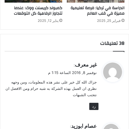
الدراسة في تركيا: فرصة تعليمية
كمبوند كريسنت ووك: عندما
مميزة في قلب العالم
تتجاوز الرفاهية كل التوقعات
فبراير 25, 2025
يناير 12, 2025
‫38 تعليقات
ي
غير معرف
:
ق
نوفمبر 8, 2016 الساعة 1:15 م
و
جزاك الله كل خير على نشر هذه المعلومات، ومن وجهه
ل
نظري ان العمل بهذه الشركة به شبه حرام ومن الافضل ان
نتجنب الشبهات
رد
ي
عصام ابوزيد
: