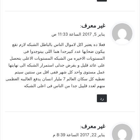
ي
غير معرف
:
ق
يناير 5, 2017 الساعة 11:33 ص
و
فعلا ده يعتبر اكل لاموال الناس بالباطل الشبكه لازم تقع
ل
بيكون ضحايها عدد كبيرجدا هما اللى بيتوجدوا فى
المستويات الاخيره من الشبكه المستويات الاعلى بتحصل
على عائد قليل و بفرض جدلى استمرار الشبكه الى نهايتها
عمل مستوى واحد كل شهر ففى اقل من سنتين سيتم
تغطيه كل سكان العالم 7 مليار انسان يدفع الغالببه العظمى
منهم لعدد قلييل جدا من الناس فى اعلى الشبكه
رد
ي
غير معرف
:
ق
يناير 22, 2017 الساعة 8:39 م
و