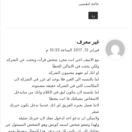
حاجة لنفسى
رد
ي
غير معرف
:
ق
فبراير 12, 2017 الساعة 10:33 م
و
مع الاسف اخي انت مجرد شخص قرأت وبحثت عن الشركه
ل
ولكن بحثت في الاماكن الخطأ
او انك لم تفهم مضمون الشركه
اما بالنسبه الي الغرر فلا يوجد اي غرر في الشركه لان
المكاسب التي في الشركه حقيقه مضمونه
اما بلنسبه لان يتكون لبق في الكلام وانك من سايدخل
الاشخاص بشبكتك فا انت مخطا
لاننا نعمل بخبره الفريق اي انك عندما تدخل تكون خبرتك
صفر
ولايمكن ان تدعو احد لدخول معك لان خبرتك ضئيله
ولهذا وضعو شخص اسمه كوتش وهو الشخص المسئول عن
نجاحك الي ان تكون لك خبره في هذا المجال وبعدها تقوم