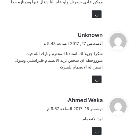
ممكن عادي حضرتك ولو عايز انا شغال فيها وممتازه جدا
ل
رد
ي
Unknown
:
ق
أغسطس 27, 2017 الساعة 5:43 م
و
شكرا جزيلا لك استاذنا المحترم وبارك الله فيك
ل
ملوووحظه اي شخص يريد الانضمام فليراسلني وسوف
اضمن له الانضمام للشركه
رد
ي
Ahmed Weka
:
ق
ديسمبر 16, 2017 الساعة 9:57 م
و
اود الانضمام
ل
رد