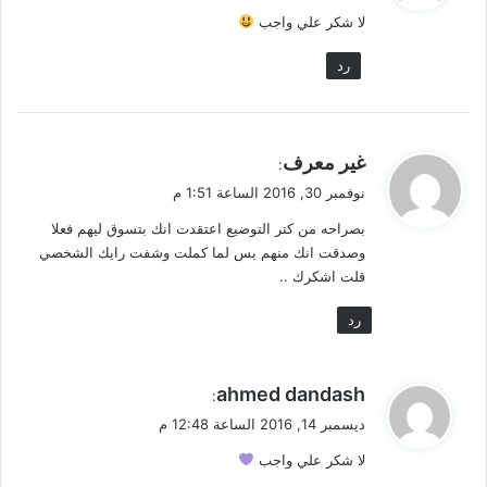
و
لا شكر علي واجب
ل
رد
ي
غير معرف
:
ق
نوفمبر 30, 2016 الساعة 1:51 م
و
بصراحه من كتر التوضيع اعتقدت انك بتسوق ليهم فعلا
ل
وصدقت انك منهم بس لما كملت وشفت رايك الشخصي
قلت اشكرك ..
رد
ي
ahmed dandash
:
ق
ديسمبر 14, 2016 الساعة 12:48 م
و
لا شكر علي واجب
ل