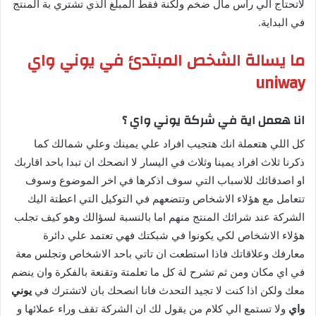
لاتحتاج الي راس مال ضخم ولكنة فقط المبلغ الذي تشتري بة المنتج
في البداية.
ما يسالة الشخص المبتدئ في يوني واي
uniway
انا هعمل اية في شركة يوني واي ؟
كل اللي هتعملة انك هتجيب افراد علي يمينك وعلي شمالك كما
ذكرنا ثلاث افراد يمينا وثلاث في اليسار لا انصحك ان تبدا باحد اقاربك
او اصدقائك للاسباب التي سوف اذكرها في اخر الموضوع وسوف
تتعامل مع هؤلاء الاشخاص وتتضعهم في التوكيل التي اعطتة اليك
الشركة عند شرائك المنتج منهم اما بالنسبة لسؤالك وهو كيف تجلب
هؤلاء الاشخاص لكي يكونوا في شبكتك فهي تعتمد علي دائرة
معارفك وعلاقاتك فاذا استطعت ان تاتي باحد الاشخاص وتجلس معة
في اي مكان ومن ثم تشرح لة كل ما تعلمتة وتقنعة بالفكرة وان ينضم
معك ولكن اذا كنت لا تجيد التحدث فانا انصحك بان لاتشترك في
يوني
واي
ولا تستمع الي كلام من يقول لك ان الشركة تقف وراء عملائها و