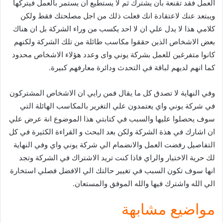
العمل فقد تقنعة بان يشترك ثم لا يستطيع ان يستمر بالعمل فيتركها
ويبتعد عنك لاعتقادة انك فعلت ذلك من اجل مصلحتك فقط ولكن
كلامي هذا لا يدل علي ان لا احد يكسب من وراء الشركة بل ان هناك
بعض الاشخاص الذين حققوا مكاسب طائلة من تلك الشركة ولكنهم
كانوا متفرغين للعمل بشركة يوني واى وعدد هؤلاء الاشخاص محدود
كما انهم لديهم لباقة في التحدث ودائرة معارفهم كبيرة.
وفي النهاية لا تصدق كل ما يقال فمن رايي ان الاشخاص المشتركون
في شركة يوني واي يعتمدون علي التغرير بالمكاسب الهائلة التي
سوف يحصلوا عليها والسبب في كتابتي هذا الموضوع انة عرض علي
ان اشارك في هذة الشركة ولكن بعد البحث و القراءة الكثيرة في كل
التفاصيل رفضت العمل والانضمام الي شركة يوني واي وفي النهاية
لك حرية الاختيار والراي فاذا كنت تريد الاشتراك في الشركة وتجد
انها سوف تكون السبب في تغيير حالتك الي الافضل فصلي استخارة
الي الله واشترك فيها والله الموفق والمستعان.
مواضيع مشابهة