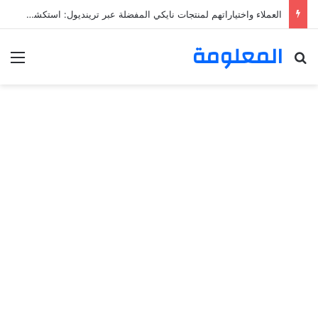
العملاء واختياراتهم لمنتجات نايكي المفضلة عبر ترينديول: استكشاف رحلة التسوق الذكي.
المعلومة
بحث عن
الق