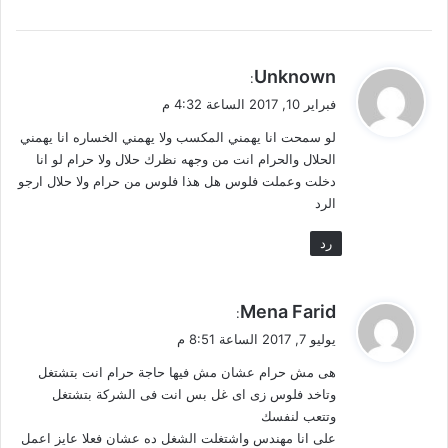
ي
Unknown
:
ق
فبراير 10, 2017 الساعة 4:32 م
و
لو سمحت انا يهمني المكسب ولا يهمني الخساره انا يهمني
ل
الحلال والحرام انت من وجهه نظرك حلال ولا حرام لو انا
دخلت وعملت فلوس هل هذا فلوس من حرام ولا حلال ارجو
الرد
رد
ي
Mena Farid
:
ق
يوليو 7, 2017 الساعة 8:51 م
و
هى مش حرام عشان مش فيها حاجة حرام انت بتشتغل
ل
وتاخد فلوس زى اى غل بس انت فى الشركة بتشتغل
وتتعب لنفسك
على انا مهندس واشتغلت الشغل ده عشان فعلا عايز اعمل