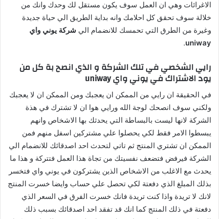
الاغرائات وهي ان العمل سوف يكون مستقل لك وحدك وانك من
خلالة سوف تحقق كل احلامك وانه بداية الطريق الي حياة جديدة
وغيرة من الطرق التي تحمسك للانضمام الي
شركة يوني واي
.
uniway
رايي الشخصي في تلك الشركة و الذي انصح بة كل من
يود الاشتراك في يوني واي uniway
في الحقيقة ان رايي من الممكن ان يعجبك ومن الممكن ان لا يعجبك
ولكني سوف انصحك لوجة الله ورايي هوا ان لا تشترك في هذة
الشركة لانها ليست بالبساطة التي يحدثك بها الاشخاص وانهم
يبسطوا الامر فقط لكي يحصلوا علي مشتركين اسفل منهم فمن
الممكن ان تشتري المنتج ثم تاتي لتحدث احد اصدقائك للانضمام الي
الشركة فيرفض فتضعف نفسيتك من تجاة هذا العمل فتتركة و هذا ما
يحدث مع الاغلب من الاشخاص الذين يشتركون في يوني واي فتخسر
بذلك المبلغ الذي دفعتة لكي تحصل علي حساب وايضا خسرت المنتج
لانك لا تريدة واذا كنت تريدة فانك خسرت الفرق في السعر الذي
دفعتة في ذلك المنتج كما انك قد تفقد احد اصدقائك بسبب ذلك