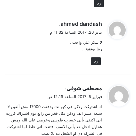
رد
ي
ahmed dandash
:
ق
يناير 26, 2017 الساعة 11:32 م
و
لا شكر علي واجب .
ل
ربنا يوفقق .
رد
ي
مصطفى شوقى
:
ق
فبراير 5, 2017 الساعة 12:19 ص
و
انا اشتركت ولاكن فى كيو نت ودفعت 17000 مش ألفين لا
ل
سبعة عشر الف ولاكن بكل فخر من رابع يوم اشتراك قررت
انى اكتفى بأنى خسرت فلوسى وعوضى على الله ومش
هحاول ادخل حد بأنى للاسف اقتنعت انى غلط لما اشتركت
فى الشركه دى او الشغل ده بلا نصب