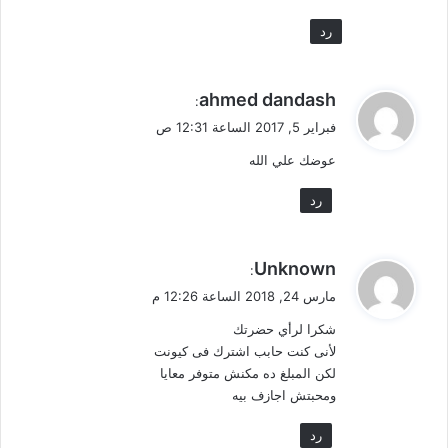
رد
ي
ahmed dandash
:
ق
فبراير 5, 2017 الساعة 12:31 ص
و
عوضك علي الله
ل
رد
ي
Unknown
:
ق
مارس 24, 2018 الساعة 12:26 م
و
شكرا لرأي حضرتك
ل
لأنى كنت حابب اشترك فى كيونت
لكن المبلغ ده مكنش متوفر معايا
ومحبتش اجازف بيه
رد