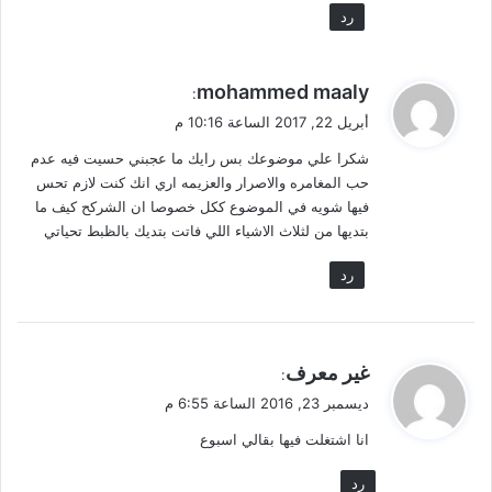
رد
ي
mohammed maaly
:
ق
أبريل 22, 2017 الساعة 10:16 م
و
شكرا علي موضوعك بس رايك ما عجبني حسيت فيه عدم
ل
حب المغامره والاصرار والعزيمه اري انك كنت لازم تحس
فيها شويه في الموضوع ككل خصوصا ان الشركح كيف ما
بتديها من لثلاث الاشياء اللي فاتت بتديك بالظبط تحياتي
رد
ي
غير معرف
:
ق
ديسمبر 23, 2016 الساعة 6:55 م
و
انا اشتغلت فيها بقالي اسبوع
ل
رد