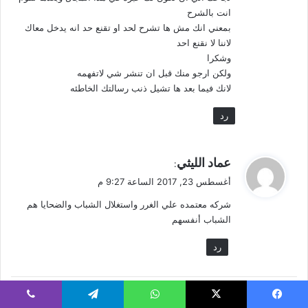
انت بالشرح
بمعني انك مش ها تشرح لحد او تقنع حد انه يدخل معاك
لاننا لا نقنع احد
وشكرا
ولكن ارجو منك قبل ان تنشر شي لاتفهمه
لانك فيما بعد ها تشيل ذنب رسالتك الخاطئه
رد
ي
عماد الليثي
:
ق
أغسطس 23, 2017 الساعة 9:27 م
و
شركه معتمده علي الغرر واستغلال الشباب والضحايا هم
ل
الشباب أنفسهم
رد
ي
يسبوك
X
واتساب
تيلقرام
ڤايبر