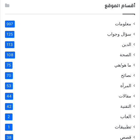
أقسام الموقع
معلومات
997
سؤال وجواب
125
الدين
113
الصحة
108
ما هو/هي
75
نصائح
70
المرأة
53
مقالات
44
التقنية
42
العاب
2
تطبيقات
1
قصص
38