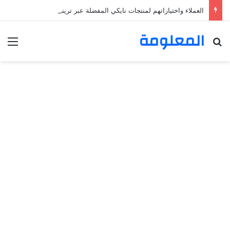
العملاء واختياراتهم لمنتجات نايكي المفضلة عبر ترينديول: استكشاف رحلة التسوق الذكي.
المعلومة
بحث عن
الق