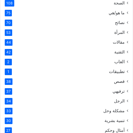
الصحة
108
ما هو/هي
75
نصائح
70
المرأة
53
مقالات
44
التقنية
42
العاب
2
تطبيقات
1
قصص
38
ترفيهي
37
الرجل
34
مشكلة وحل
33
تنمية بشرية
30
أمثال وحكم
27