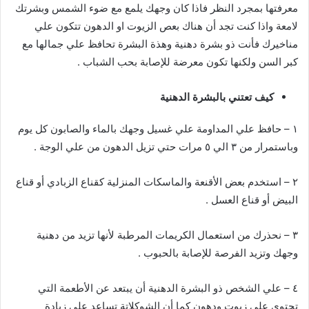
معرفتها بمجرد النظر فاذا كان وجهك يلمع مع ضوء الشمس وبشرتك
لامعة واذا كنت تجد أن هناك بعص الزيوت او الدهون تتكون علي
مناخيرك فأنت ذو بشرة دهنية وهذة البشرة تحافظ علي جمالها مع
كبر السن ولكنها تكون معرضة للإصابة بحب الشباب .
كيف تعتني بالبشرة الدهنية
١ – حافظ علي المداومة علي غسيل وجهك بالماء والصابون كل يوم
وباستمرار من ٣ الي ٥ مرات حتي تزيل الدهون من علي الوجة .
٢ – استخدم بعض الأقنعة والماسكات المنزلية كقناع الزبادي أو قناع
البيض أو قناع العسل .
٣ – نحذرك من استعمال الكريمات المرطبة لأنها تزيد من دهنية
وجهك وتزيد الفرصة للإصابة بالحبوب .
٤ – علي الشخص ذو البشرة الدهنية أن يبتعد عن الأطعمة التي
تحتوي علي زيوت ودهون كما أن الشوكلاتة تساعد علي زيادة