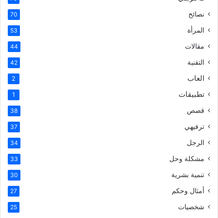
نصائح
70
المرأة
53
مقالات
44
التقنية
42
العاب
2
تطبيقات
1
قصص
38
ترفيهي
37
الرجل
34
مشكلة وحل
33
تنمية بشرية
30
أمثال وحكم
27
شخصيات
25