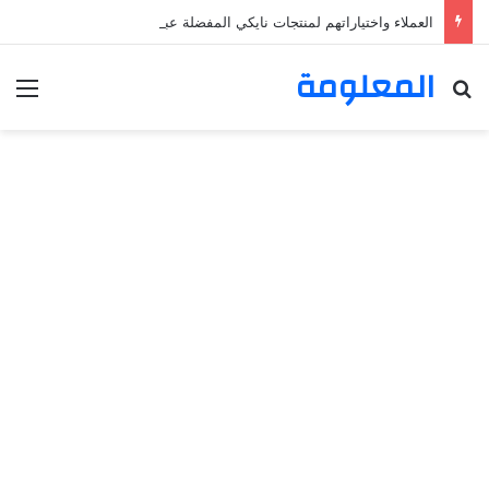
العملاء واختياراتهم لمنتجات نايكي المفضلة عبر ترينديول: استكشاف رحلة التسوق الذكي.
المعلومة
بحث عن
الق