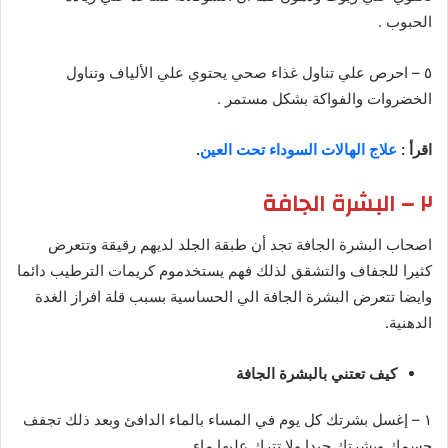
الحبوب .
٥ – احرص علي تناول غذاء صحي يحتوي علي الألياف وتناول
الخضروات والفواكة بشكل مستمر .
اقرأ :
علاج الهالات السوداء تحت العين
.
٢ – البشرة الجافة
اصحاب البشرة الجافة تجد أن طبقة الجلد لديهم رقيقة وتتعرض
كثيرا للجفاف والتشقق لذلك فهم يستخدموم كريمات الترطيب دائما
وايضا تتعرض البشرة الجافة الي الحساسية بسبب قلة افراز الغدة
الدهنية.
كيف تعتني بالبشرة الجافة
١ – إغسل بشرتك كل يوم في المساء بالماء الدافئ وبعد ذلك تجفف
جسمك وبشرتك جيدا ولا تترك عليها ماء .