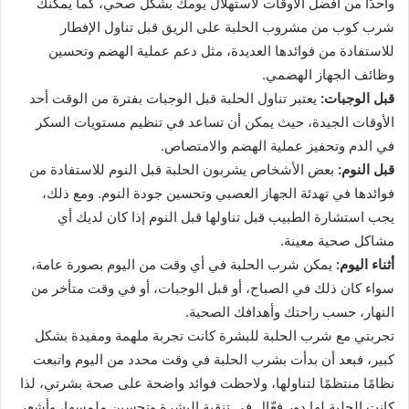
واحدًا من أفضل الأوقات لاستهلال يومك بشكل صحي، كما يمكنك
شرب كوب من مشروب الحلبة على الريق قبل تناول الإفطار
للاستفادة من فوائدها العديدة، مثل دعم عملية الهضم وتحسين
وظائف الجهاز الهضمي.
قبل الوجبات:
يعتبر تناول الحلبة قبل الوجبات بفترة من الوقت أحد
الأوقات الجيدة، حيث يمكن أن تساعد في تنظيم مستويات السكر
في الدم وتحفيز عملية الهضم والامتصاص.
قبل النوم:
بعض الأشخاص يشربون الحلبة قبل النوم للاستفادة من
فوائدها في تهدئة الجهاز العصبي وتحسين جودة النوم. ومع ذلك،
يجب استشارة الطبيب قبل تناولها قبل النوم إذا كان لديك أي
مشاكل صحية معينة.
أثناء اليوم:
يمكن شرب الحلبة في أي وقت من اليوم بصورة عامة،
سواء كان ذلك في الصباح، أو قبل الوجبات، أو في وقت متأخر من
النهار، حسب راحتك وأهدافك الصحية.
تجربتي مع شرب الحلبة للبشرة كانت تجربة ملهمة ومفيدة بشكل
كبير، فبعد أن بدأت بشرب الحلبة في وقت محدد من اليوم واتبعت
نظامًا منتظمًا لتناولها، ولاحظت فوائد واضحة على صحة بشرتي، لذا
كانت الحلبة لها دور فعّال في تنقية البشرة وتحسين ملمسها، وأشعر