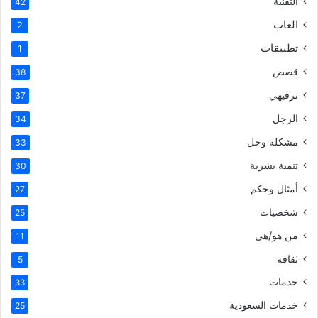
التقنية
42
العاب
2
تطبيقات
1
قصص
38
ترفيهي
37
الرجل
34
مشكلة وحل
33
تنمية بشرية
30
أمثال وحكم
27
شخصيات
25
من هو/هي
11
ثقافة
5
خدمات
33
خدمات السعودية
25