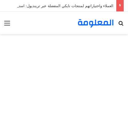
العملاء واختياراتهم لمنتجات نايكي المفضلة عبر ترينديول: استكشاف رحلة التسوق الذكي.
المعلومة
بحث عن
الق