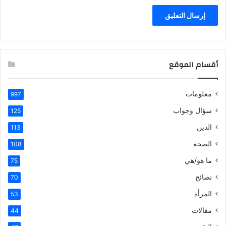
أقسام الموقع
معلومات
997
سؤال وجواب
125
الدين
113
الصحة
108
ما هو/هي
75
نصائح
70
المرأة
53
مقالات
44