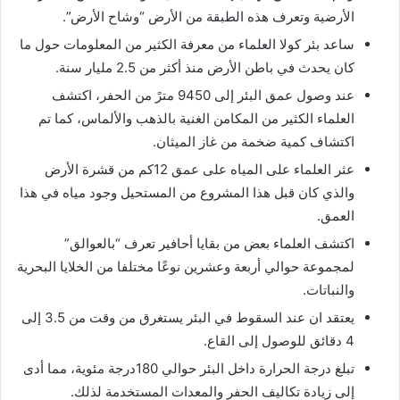
الأرضية وتعرف هذه الطبقة من الأرض “وشاح الأرض”.
ساعد بئر كولا العلماء من معرفة الكثير من المعلومات حول ما
كان يحدث في باطن الأرض منذ أكثر من 2.5 مليار سنة.
عند وصول عمق البئر إلى 9450 مترً من الحفر، اكتشف
العلماء الكثير من المكامن الغنية بالذهب والألماس، كما تم
اكتشاف كمية ضخمة من غاز الميثان.
عثر العلماء على المياه على عمق 12كم من قشرة الأرض
والذي كان قبل هذا المشروع من المستحيل وجود مياه في هذا
العمق.
اكتشف العلماء بعض من بقايا أحافير تعرف “بالعوالق”
لمجموعة حوالي أربعة وعشرين نوعًا مختلفا من الخلايا البحرية
والنباتات.
يعتقد ان عند السقوط في البئر يستغرق من وقت من 3.5 إلى
4 دقائق للوصول إلى القاع.
تبلغ درجة الحرارة داخل البئر حوالي 180درجة مئوية، مما أدى
إلى زيادة تكاليف الحفر والمعدات المستخدمة لذلك.