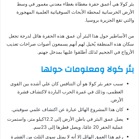
بئر كولا هي أعمق حفرة مغطاة بغطاء معدني مغمور في وسط
الأرض الخرسانية لمحطة الأبحاث السوفياتية العلمية المهجورة
والتي تقع الجزيرة بروسيا.
من الأساطير حول هذا البئر أن عمق هذه الحفرة هائل لدرجة تجعل
سكان هذه المنطقة يُخيل لهم أنهم يسمعون أصوات صراخات تعذيب
الأرواح في الجحيم لذلك أطلقوا عليها بمدخل جهنم.
بئر كولا ومعلومات حولها
سبب حفر بئر كولا هو أن التنافس كان علي أشده بين القوى
العظمى، وذلك في غمرة الحرب الباردة لاكتشاف قشرة
الأرض.
كان هذا المشروع الهائل عبارة عن اكتشاف علمي سوفيتي.
يصل عمق البئر في باطن الأرض إلى 12.2كيلو متر، واستمرت
عملية الحفر 20 عامًا، ويصل قطرها إلى 23سم.
رغم هذا العمق الهائل إلا أنه لا يمثل سوى الثلث من القشرة