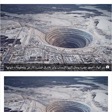
بريدا
إلكترونيا
بئر كولا -أعمق حفرة وصل إليها الإنسان ولم يخترق قشرة الأرض ومعلومات حولها