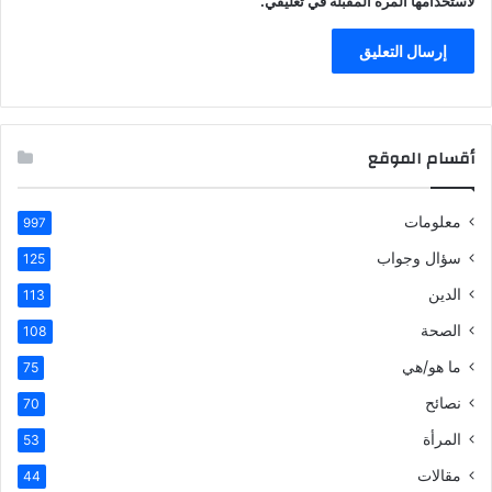
لاستخدامها المرة المقبلة في تعليقي.
أقسام الموقع
معلومات
997
سؤال وجواب
125
الدين
113
الصحة
108
ما هو/هي
75
نصائح
70
المرأة
53
مقالات
44