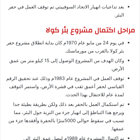
بعد تداعيات انهيار الاتحاد السوفييتي تم توقف العمل في حفر
البئر.
مراحل اكتمال مشروع بئر كولا
في يوم 24 من مايو عام 1970م كان بداية انطلاق مشروع حفر
بئر كولا بالقرب من مورمانسك.
وكان الهدف من المشروع الوصول إلى 15 كيلو متر من عمق
الأرض.
توقف العمل في المشروع عام 1983م وذلك عند تحقيق الرقم
القياسي لحفر أعمق ثقب في قشرة الأرض، واستمر التوقف
لمدة عام للاحتفال بهذا الحدث.
تم استكمال العمل بالحفر بعد ذلك ولكن بطريقة بطيئة جدا
ويرجع هذا التباطؤ إلى انهيار جزء من التربة حول البئر، مما
تسبب في سقوط حوالي 5000مترًا بالحفرة وأفقدها جزء من
عمقها.
تم اكتمال المشروع عام 1989م ليصل عمق البئر إلى