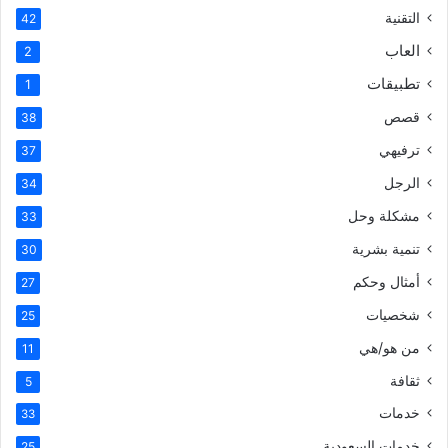
التقنية
42
العاب
2
تطبيقات
1
قصص
38
ترفيهي
37
الرجل
34
مشكلة وحل
33
تنمية بشرية
30
أمثال وحكم
27
شخصيات
25
من هو/هي
11
ثقافة
5
خدمات
33
خدمات السعودية
25