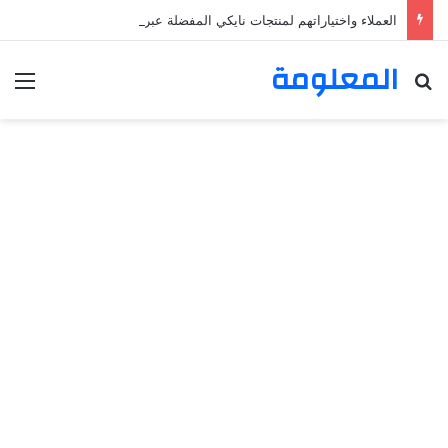
العملاء واختياراتهم لمنتجات نايكي المفضلة عبر ترينديول: استكشاف رحلة التسوق الذكي.
المعلومة
بحث عن
الق