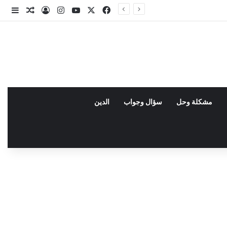
X
فيسبوك
يوتيوب
انستقرام
تسجيل الدخو
مقال عش
إضاف
مشكلة وحل
سؤال وجواب
الدين