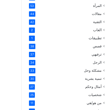
المرأة
53
مقالات
44
التقنية
42
العاب
2
تطبيقات
1
قصص
38
ترفيهي
37
الرجل
34
مشكلة وحل
33
تنمية بشرية
30
أمثال وحكم
27
شخصيات
25
من هو/هي
11