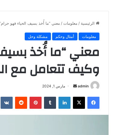
الرئيسية
/
معلومات
/
معني “ما أُخذ بسيف الحياء فهو حرام”
معلومات
أمثال وحكم
مشكلة وحل
معني “ما أُخذ بسيف 
وكيف تتعامل مع ال
أرسل
admin
مارس 1, 2024
بريدا
فيسبوك
X
لينكدإن
بينتيريست
إلكترونيا