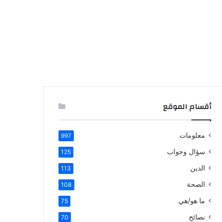
أقسام الموقع
معلومات
997
سؤال وجواب
125
الدين
113
الصحة
108
ما هو/هي
75
نصائح
70