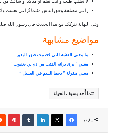
لا تطلب طلب و انت تعلم او متأكد او شاكك من ن
راعي مصلحة وحق الناس مثلما تُراعي نفسك ولا ت
وفي النهاية نترككم مع هذا الحديث قال رسول الله صلي الله عليه 
مواضيع مشابهة
ما معني القشة التي قصمت ظهر البعير
.
معني ” برئ برائة الذئب من دم بن يعقوب “
معني مقولة ” يحط السم في العسل “
ما أُخذ بسيف الحياء
فيسبوك
X
لينكدإن
بينتي
شاركها