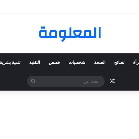
 المفضلة عبر ترينديول: استكشاف رحلة التسوق الذكي.
المعلومة
رأة
نصائح
الصحة
شخصيات
قصص
التقنية
تنمية بشرية
مقال عشوائي
بحث
عن