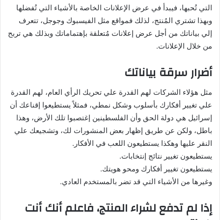
التي تُحبها، فيبدأ في عرض الإعلانات الخاصة بالأشياء التي تُفضلها
وبهذا تشتري المُنتج، لذلك فمواقع مثل الفيسبوك وجوجل، تتعرف
إلي بياناتك من أجل عرض إعلانات مُتعلقة بإهتماماتك وبذلك هي تربح
من خلال الإعلانات.
أضرار سرقة بياناتك
مثل هؤلاء الشركات لهم القدرة علي تحريك الرأي العام، لهم القدرة
علي تغيير أفكارك بأسلوب وشكل نمطي، فمثلاً يستطيعوا إقناعك أن
إسرائيل هي دولة الحق وأن الفلسطينين إغتصبوا تلك الأرض، وهذا
باطل، ولكن عن طريق إظهار بعض المنشورات لك، وتشجيعك علي
النقر عليها وهكذا يستطيعون اللعب في الأفكار.
يستطيعون تغيير نتائج إنتخابات.
يستطيعون تغيير أفكارك ومحو هويتك.
وغيرها من الأشياء التي قد تضر بالمستخدم العادي.
إذا لم تدفع لشراء المنتج، فاعلم أنك أنت