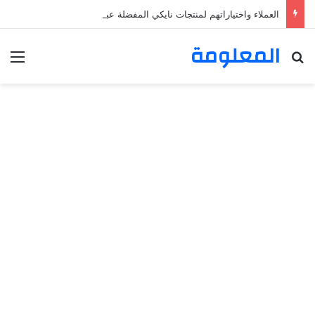
العملاء واختياراتهم لمنتجات نايكي المفضلة عبر ترينديول: استكشاف رحلة التسوق الذكي.
المعلومة
بحث عن
الق