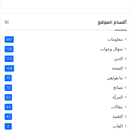
أقسام الموقع
معلومات
997
سؤال وجواب
125
الدين
113
الصحة
108
ما هو/هي
75
نصائح
70
المرأة
53
مقالات
44
التقنية
42
العاب
2