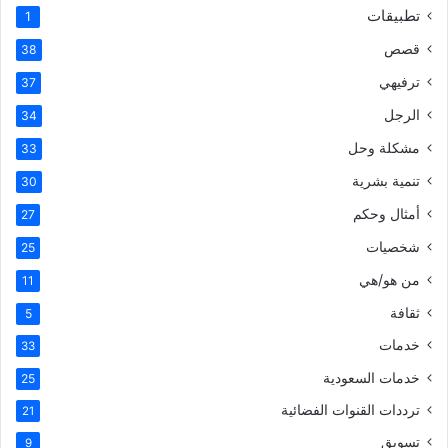
تطبيقات
1
قصص
38
ترفيهي
37
الرجل
34
مشكلة وحل
33
تنمية بشرية
30
أمثال وحكم
27
شخصيات
25
من هو/هي
11
ثقافة
5
خدمات
33
خدمات السعودية
25
ترددات القنوات الفضائية
21
تسويق
9