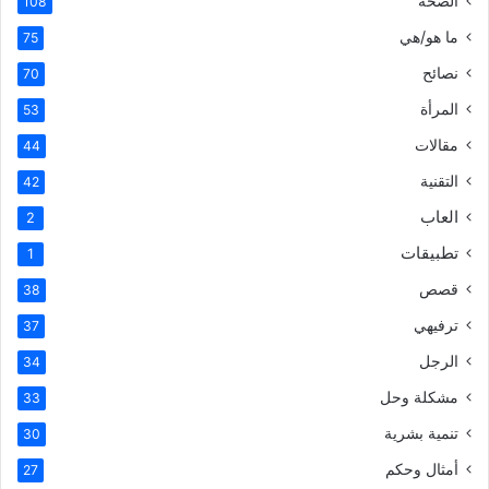
الصحة
108
ما هو/هي
75
نصائح
70
المرأة
53
مقالات
44
التقنية
42
العاب
2
تطبيقات
1
قصص
38
ترفيهي
37
الرجل
34
مشكلة وحل
33
تنمية بشرية
30
أمثال وحكم
27