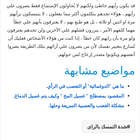
قد يكون رأيهم خاطئ ولكنهم لا يُحاولون الإستماع فقط يصرون علي
رأيهم ، هؤلاء تجدهم يتكلمون أكثر مما يفعلون ، لا يتمسكون برأيهم
مرة او اثنين أو ثلاثة ، بل هو طبع بهم ، لا يعترفون بأنهم علي خطأ
مهما كلفهم الأمر ، يبررون فشلهم علي الآخرين ولن تجدهم يعترفون
ولو مرة بأن رايهم كان خطأ ، إذا كنت من هؤلاء الأشخاص فعليك أن
تُسارع بتغيير نفسك لأن من يصرون علي آرائهم بتلك الطريقة يضروا
أنفسهم ويكونوا مصدر إزعاج لمن حولهم.
مواضيع مشابهة
ما هي “الدوغمائية” أو التعصب في الرأي
.
المقصود بمصطلح ” غسيل المخ ” وكيف يتم غسيل الدماغ
.
مشكلة الغضب والعصبية السريعة وحلها
.
شدة التمسك بالراى