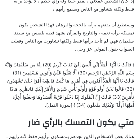
إذا كان الشخص عقلاني ، يفكر جيداً وله رأي حكيم ، لا يؤخذ برأية
فقط ولكنة يتشاور مع الناس ويسمع رأيهم ،
ويستطيع أن يقنعهم برأية بالحجة والبرهان فهذا الشخص يكون
تمسكه برأية نعمة ، والتاريخ والقرآن يشهد قصة بلقيس مع سيدنا
سليمان فهي لم تأخذ برأيها فقط ولكنها تشاورت مع الناس وفعلت
الصواب يقول المولي عز وجل .
{ قَالَتْ يَا أَيُّهَا الْمَلَأُ إِنِّي أُلْقِيَ إِلَيَّ كِتَابٌ كَرِيمٌ (29) إِنَّهُ مِن سُلَيْمَانَ وَإِنَّهُ
بِسْمِ اللَّهِ الرَّحْمَٰنِ الرَّحِيمِ (30) أَلَّا تَعْلُوا عَلَيَّ وَأْتُونِي مُسْلِمِينَ (31)
قَالَتْ يَا أَيُّهَا الْمَلَأُ أَفْتُونِي فِي أَمْرِي مَا كُنتُ قَاطِعَةً أَمْرًا حَتَّىٰ تَشْهَدُونِ
(32) قَالُوا نَحْنُ أُولُو قُوَّةٍ وَأُولُو بَأْسٍ شَدِيدٍ وَالْأَمْرُ إِلَيْكِ فَانظُرِي مَاذَا
تَأْمُرِينَ(33) قَالَتْ إِنَّ الْمُلُوكَ إِذَا دَخَلُوا قَرْيَةً أَفْسَدُوهَا وَجَعَلُوا أَعِزَّةَ
أَهْلِهَا أَذِلَّةً ۖ وَكَذَٰلِكَ يَفْعَلُونَ (34) } [سورة النمل].
متي يكون التمسك بالرأي ضار
هناك بعض الاشخاص الذين تجدهم يتمسكون برأيهم فقط لأنه رايهم ،