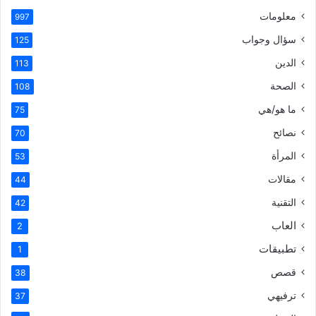
معلومات
997
سؤال وجواب
125
الدين
113
الصحة
108
ما هو/هي
75
نصائح
70
المرأة
53
مقالات
44
التقنية
42
العاب
2
تطبيقات
1
قصص
38
ترفيهي
37