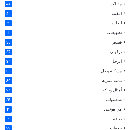
مقالات
44
التقنية
42
العاب
2
تطبيقات
1
قصص
38
ترفيهي
37
الرجل
34
مشكلة وحل
33
تنمية بشرية
30
أمثال وحكم
27
شخصيات
25
من هو/هي
11
ثقافة
5
خدمات
33