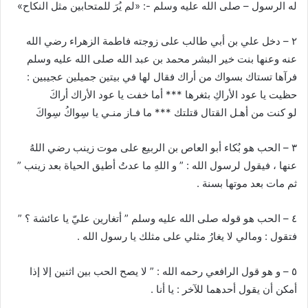
له الرسول – صلى الله عليه وسلم -: «لم يُرَ للمتحابين مثل النكاح»
٢ – دخل علي بن أبي طالب على زوجته فاطمة الزهراء رضي الله
عنه وعنها بنت خير البشر محمد بن عبد الله صلى الله عليه وسلم
فرآها تستاك بسواك من أراك فقال لها في بيتين جميلين عجيبين :
حظيت يا عود الأراكِ بثغرها *** أما خفت يا عود الأراك أراكَ
لو كنت من أهـل القتال قتلتك *** ما فـاز منـي يا سِواكُ سِواكَ
٣ – الحب هو بُكاء أبو العاص بن الربيع على موت زينب رضي اللهُ
عنها ، فيقول لرسول الله : ” و اللهِ ما عدتُ أطيق الحياة بعد زينب ”
ثم مات بعد موتها بسنة .
٤ – الحب هو قوله صلى الله عليه وسلم ” أتغارين عليّ يا عائشة ؟ ”
فتقول : ومالي لا يغارُ مثلي على مثلك يا رسول الله .
٥ – و هو قول الرافعي رحمه الله : ” لا يصح الحب بين اثنين إلا إذا
أمكن أن يقول أحدهما للآخر : يا أنا .