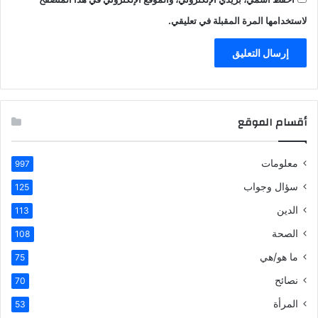
لاستخدامها المرة المقبلة في تعليقي.
أقسام الموقع
معلومات
997
سؤال وجواب
125
الدين
113
الصحة
108
ما هو/هي
75
نصائح
70
المرأة
53