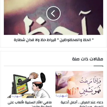
" الحظ والمحظوظين " قيراط حظ ولا فدان شطارة
مقالات ذات صلة
دعاء عند المرض .. أجمل أدعية
ماهي الآثار السلبية لألعاب على