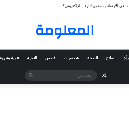
 المفضلة عبر ترينديول: استكشاف رحلة التسوق الذكي.
المعلومة
رأة
نصائح
الصحة
شخصيات
قصص
التقنية
تنمية بشرية
مقال عشوائي
بحث
عن