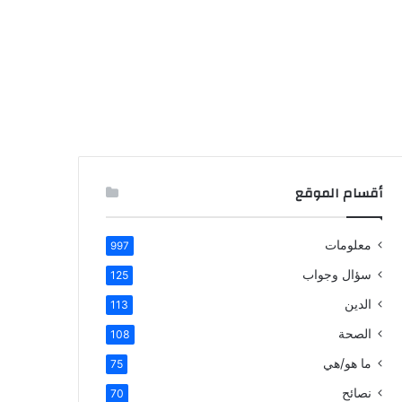
أقسام الموقع
معلومات
997
سؤال وجواب
125
الدين
113
الصحة
108
ما هو/هي
75
نصائح
70