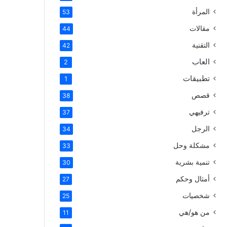
المرأة
53
مقالات
44
التقنية
42
العاب
2
تطبيقات
1
قصص
38
ترفيهي
37
الرجل
34
مشكلة وحل
33
تنمية بشرية
30
أمثال وحكم
27
شخصيات
25
من هو/هي
11