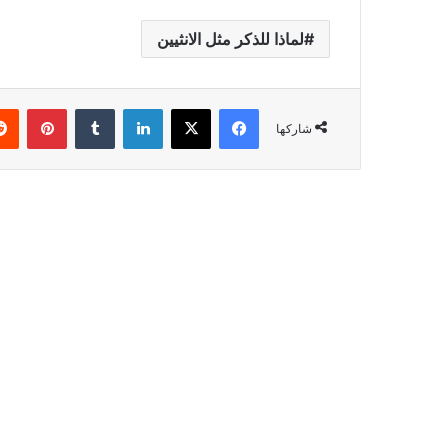
لماذا للذكر مثل الانثيين
فيسبوك
X
لينكدإن
بينتي
شاركها