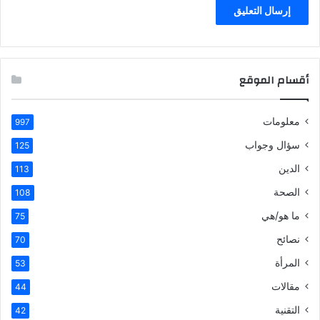
أقسام الموقع
معلومات
997
سؤال وجواب
125
الدين
113
الصحة
108
ما هو/هي
75
نصائح
70
المرأة
53
مقالات
44
التقنية
42