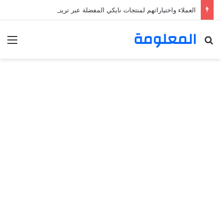
العملاء واختياراتهم لمنتجات نايكي المفضلة عبر ترينديول: استكشاف رحلة التسوق الذكي.
المعلومة
بحث عن
الق