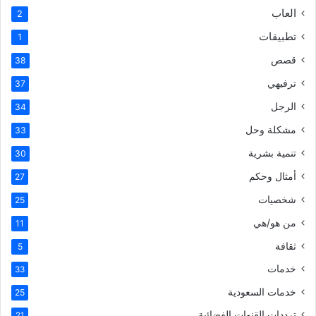
العاب
2
تطبيقات
1
قصص
38
ترفيهي
37
الرجل
34
مشكلة وحل
33
تنمية بشرية
30
أمثال وحكم
27
شخصيات
25
من هو/هي
11
ثقافة
5
خدمات
33
خدمات السعودية
25
ترددات القنوات الفضائية
21