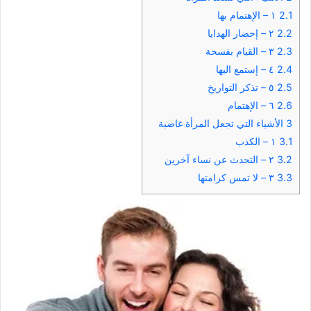
2.1
١ – الإهتمام بها
2.2
٢ – إحضار الهدايا
2.3
٣ – القيام بفسحة
2.4
٤ – إستمع اليها
2.5
٥ – تذكر التواريخ
2.6
٦ – الإهتمام
3
الأشياء التي تجعل المرأة غاضبة
3.1
١ – الكذب
3.2
٢ – التحدث عن نساء آخرين
3.3
٣ – لا تمس كرامتها