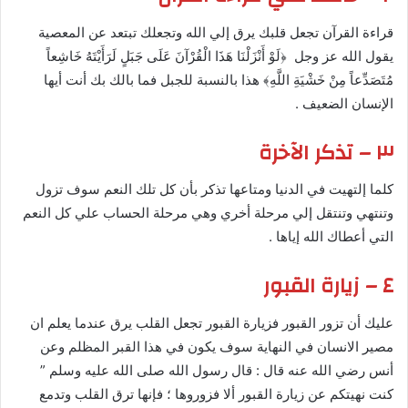
قراءة القرآن تجعل قلبك يرق إلي الله وتجعلك تبتعد عن المعصية
يقول الله عز وجل ﴿لَوْ أَنْزَلْنَا هَذَا الْقُرْآنَ عَلَى جَبَلٍ لَرَأَيْتَهُ خَاشِعاً
مُتَصَدِّعاً مِنْ خَشْيَةِ اللَّهِ﴾ هذا بالنسبة للجبل فما بالك بك أنت أيها
الإنسان الضعيف .
٣ – تذكر الآخرة
كلما إلتهيت في الدنيا ومتاعها تذكر بأن كل تلك النعم سوف تزول
وتنتهي وتنتقل إلي مرحلة أخري وهي مرحلة الحساب علي كل النعم
التي أعطاك الله إياها .
٤ – زيارة القبور
عليك أن تزور القبور فزيارة القبور تجعل القلب يرق عندما يعلم ان
مصير الانسان في النهاية سوف يكون في هذا القبر المظلم وعن
أنس رضي الله عنه قال : قال رسول الله صلى الله عليه وسلم ”
كنت نهيتكم عن زيارة القبور ألا فزوروها ؛ فإنها ترق القلب وتدمع