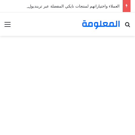
العملاء واختياراتهم لمنتجات نايكي المفضلة عبر ترينديول: استكشاف رحلة التسوق الذكي.
المعلومة
بحث عن
الق