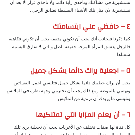
تستشيرية في مشاكلك وتأخذي رأية دائما ولا تأخذي قرار الا بعد أن
تستشيرية لان مثل تلك الأشياء البسيطة تضايق الرجل .
٤ – حافظي علي ابتسامتك
كما ذكرنا فبجانب أنك يجب أن تكوني مثقفة يجب أن تكوني فكاهية
فالرجل يعشق المرأة المرحة خفيفة الظل والتي لا تفارق البسمة
شفتاها
٥ – اجعلية يراك دائما بشكل جميل
يجب أن يراك خطيبك دائما بشكل جميل فتلبسي اجمل الفساتين
وتهتمي بالموضة ومع ذلك يجب أن تحترمي وجهة نظرة في الملابس
وتلبسي ما يريدك أن ترتدية من الملابس .
٦ – أن يعلم المزايا التي تمتلكيها
كل فتاة لها صفات تختلف عن الأخريات يجب أن تجعلية يري تلك
الصفات الجيدة الموجودة بك وايضا قد يوجد بك عيوب فعليك أن