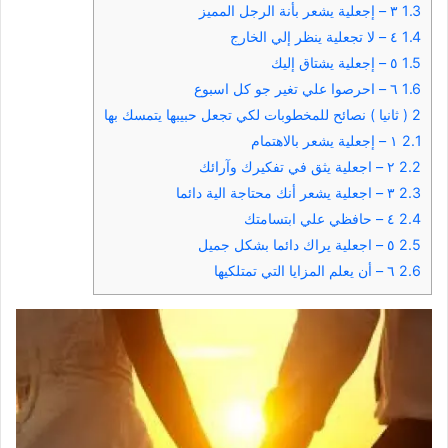
1.3
٣ – إجعلية يشعر بأنة الرجل المميز
1.4
٤ – لا تجعلية ينظر إلي الخارج
1.5
٥ – إجعلية يشتاق إليك
1.6
٦ – احرصوا علي تغير جو كل اسبوع
2
( ثانيا ) نصائح للمخطوبات لكي تجعل حبيبها يتمسك بها
2.1
١ – إجعلية يشعر بالاهتمام
2.2
٢ – اجعلية يثق في تفكيرك وآرائك
2.3
٣ – اجعلية يشعر أنك محتاجة الية دائما
2.4
٤ – حافظي علي ابتسامتك
2.5
٥ – اجعلية يراك دائما بشكل جميل
2.6
٦ – أن يعلم المزايا التي تمتلكيها