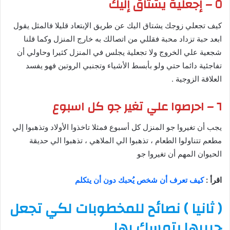
٥ – إجعلية يشتاق إليك
كيف تجعلي زوجك يشتاق اليك عن طريق الإبتعاد قليلا فالمثل يقول
ابعد حبة تزداد محبة فقللي من اتصالك به خارج المنزل وكما قلنا
شجعية علي الخروج ولا تجعلية يجلس في المنزل كثيرا وحاولي أن
تفاجئية دائما حتي ولو بأبسط الأشياء وتجنبي الروتين فهو يفسد
العلاقة الزوجية .
٦ – احرصوا علي تغير جو كل اسبوع
يجب أن تغيروا جو المنزل كل أسبوع فمثلا تاخذوا الأولاد وتذهبوا إلي
مطعم تتناولوا الطعام ، تذهبوا الي الملاهي ، تذهبوا الي حديقة
الحيوان المهم أن تغيروا جو
اقرأ :
كيف تعرف أن شخص يُحبك دون أن يتكلم
( ثانيا ) نصائح للمخطوبات لكي تجعل
حبيبها يتمسك بها