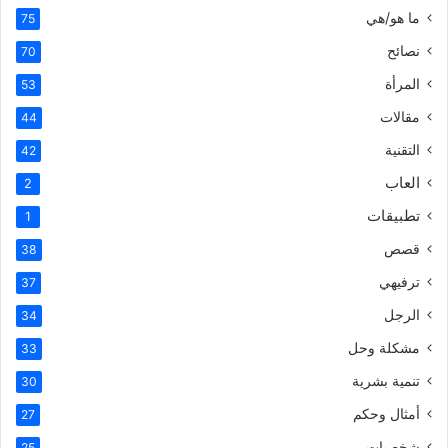
ما هو/هي
75
نصائح
70
المرأة
53
مقالات
44
التقنية
42
العاب
2
تطبيقات
1
قصص
38
ترفيهي
37
الرجل
34
مشكلة وحل
33
تنمية بشرية
30
أمثال وحكم
27
شخصيات
25