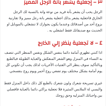
٣ – إجعلية يشعر بأنة الرجل المميز
الرجل يحب أن يشعر بأنة فريد من نوعة وانة بالنسبة لك الرجل
الخارق فاجعلية يشعر بذلك اجعلية يشعر بانة رجل مميز ولا تقارنية
بزوج أحد من أصدقائك وعندما يكون بجوارك لا تنشغلي بالموبايل او
الحديث مع صديقاتك فقط انشغلي به .
٤ – لا تجعلية ينظر إلي الخارج
اذا كنتي تظهري أمامة دائما بنفس الشكل ونفس المنظر التي تتصف
به النساء في المنزل وهو الشعر المنعكش والعباية الطويلة فبالطبع
وبالتأكيد سوف ينظر الي الفتيات الأخريات لذلك يجب أن تكوني كل
يوم أمامة بشكل مختلف يوم تضعي روج أحمر ويوم روج بنفسجي.
غيري تسريحة شعرك ولون شعرك بالطبع كل ذلك داخل المنزل فقط
والبسي لة الملابس المثيرة فلا تجعلية يراكي دائما بالعباية فافصلي
بين واجباتك المنزليه وحق زوجك