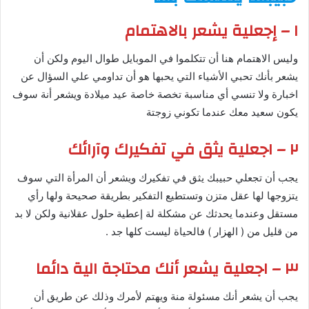
١ – إجعلية يشعر بالاهتمام
وليس الاهتمام هنا أن تتكلموا في الموبايل طوال اليوم ولكن أن
يشعر بأنك تحبي الأشياء التي يحبها هو أن تداومي علي السؤال عن
اخبارة ولا تنسي أي مناسبة تخصة خاصة عيد ميلادة ويشعر أنة سوف
يكون سعيد معك عندما تكوني زوجتة
٢ – اجعلية يثق في تفكيرك وآرائك
يجب أن تجعلي حبيبك يثق في تفكيرك ويشعر أن المرأة التي سوف
يتزوجها لها عقل متزن وتستطيع التفكير بطريقة صحيحة ولها رأي
مستقل وعندما يحدثك عن مشكلة لة إعطية حلول عقلانية ولكن لا بد
من قليل من ( الهزار ) فالحياة ليست كلها جد .
٣ – اجعلية يشعر أنك محتاجة الية دائما
يجب أن يشعر أنك مسئولة منة ويهتم لأمرك وذلك عن طريق أن