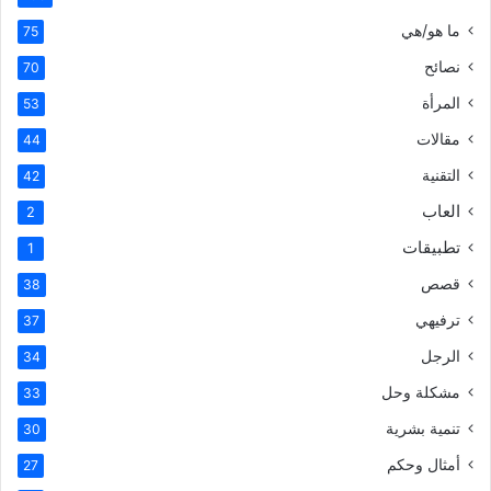
ما هو/هي
75
نصائح
70
المرأة
53
مقالات
44
التقنية
42
العاب
2
تطبيقات
1
قصص
38
ترفيهي
37
الرجل
34
مشكلة وحل
33
تنمية بشرية
30
أمثال وحكم
27