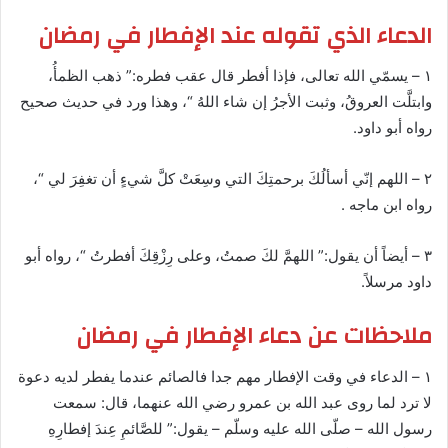
الدعاء الذي تقوله عند الإفطار في رمضان
١ – يسمّي الله تعالى، فإذا أفطر قال عقب فطره:” ذهب الظمأُ،
وابتلَّت العروقُ، وثبت الأجرُ إن شاء اللهُ “، وهذا ورد في حديث صحيح
رواه أبو داود.
٢ – اللهم إنّي أسألُكَ برحمتِكَ التي وسِعَتْ كلَّ شيءٍ أن تغفِرَ لي “،
رواه ابن ماجه .
٣ – أيضاً أن يقول:” اللهمَّ لكَ صمتُ، وعلى رِزْقِكَ أفطرتُ “، رواه أبو
داود مرسلاً.
ملاحظات عن دعاء الإفطار في رمضان
١ – الدعاء في وقت الإفطار مهم جدا فالصائم عندما يفطر لديه دعوة
لا ترد لما روى عبد الله بن عمرو رضي الله عنهما، قال: سمعت
رسول الله – صلّى الله عليه وسلّم – يقول:” للصَّائمِ عِندَ إفطارِهِ