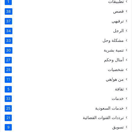
تطبيقات
1
قصص
38
ترفيهي
37
الرجل
34
مشكلة وحل
33
تنمية بشرية
30
أمثال وحكم
27
شخصيات
25
من هو/هي
11
ثقافة
5
خدمات
33
خدمات السعودية
25
ترددات القنوات الفضائية
21
تسويق
9