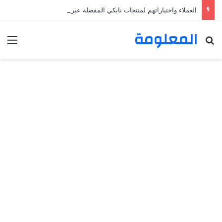
العملاء واختياراتهم لمنتجات نايكي المفضلة عبر ترينديول: استكشاف رحلة التسوق الذكي.
المعلومة
بحث عن
الق