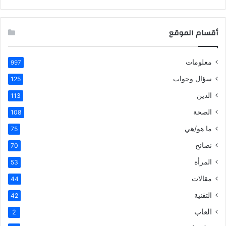
أقسام الموقع
معلومات
997
سؤال وجواب
125
الدين
113
الصحة
108
ما هو/هي
75
نصائح
70
المرأة
53
مقالات
44
التقنية
42
العاب
2