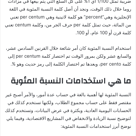
ضريبة تمثل 1/100 أي 1% على كل السلع التي يتم بيعها في مزادات
روما خلال ذلك الوقت، ونجد أن أصل كلمة النسبة المئوية في اللغة
الإنجليزية وهي”percent” هو كلمة لاتينية وهي per centum تعني
من المائة، حيث تمثل كلمة per حرف الجر من، وكلمة centum تعني
كلمة قرن أو 100 عام، أو 100.
استخدام النسبة المئوية كان أمر شائعة خلال القرنين السادس عشر،
والسابع عشر ولكن بمرور الوقت تم اختصار كلمة per centum إلى
كلمة per cento، وبعدها تم اختصار الكلمة إلى رمز حديث وهو %.
ما هي استخدامات النسبة المئوية
النسبة المئوية لها أهمية بالغة في حساب عدة أمور، والأمر أصبح غير
مقتصر فقط على حساب مجموع الطلاب، ولكنها تستخدم كذلك في
الحسابات اليومية العادية، وبكثرة في عرض البيانات، وتستخدم كذلك
لتوضيح نسبة الزيادة والانخفاض في المشاريع الاقتصادية، وفيما يلي
نوضح أبرز استخدامات النسبة المئوية: