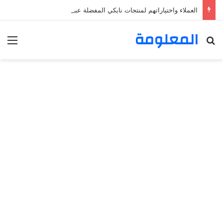
العملاء واختياراتهم لمنتجات نايكي المفضلة عبر ترينديول: استكشاف رحلة التسوق الذكي.
المعلومة
بحث عن
الق