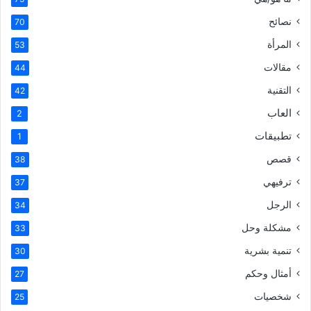
نصائح
70
المرأة
53
مقالات
44
التقنية
42
العاب
2
تطبيقات
1
قصص
38
ترفيهي
37
الرجل
34
مشكلة وحل
33
تنمية بشرية
30
أمثال وحكم
27
شخصيات
25