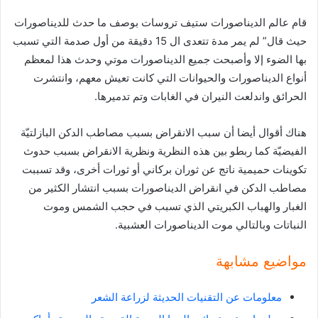
قام عالم الديناصورات ستيف تروسات بوصف ما حدث للديناصورات
حيث قال” لم يمر مدة تتعدى ال 15 دقيقة من أول صدمة التي تسبب
بها الضوء إلا وأصبحت جميع الديناصورات موتي وحدث هذا لمعظم
أنواع الديناصورات والحيوانات التي كانت تعيش معهم، وانتشرت
الحرائق واندلعت النيران في الغابات وتم تدميرها.
هناك أقوال أيضا أن سبب الانقراض بسبب مصاطب الدكن البازلتيّة
الفيضيّة كما ربطو بين هذه النظرية ونظرية الانقراض بسبب حدوث
تكوينات حميمية ناتج عن ثوران بركاني أو ثورات أخرى، وقد تسببت
مصاطب الدكن في انقراض الديناصورات بسبب انتشار الكثير من
الغبار والهباب الكبريتي الذي تسبب في حجب الشمس وموت
النباتات وبالتالي موت الديناصورات العشبية.
مواضيع مشابهة
معلومات عن التقنيات الحديثة لزراعة الشعر