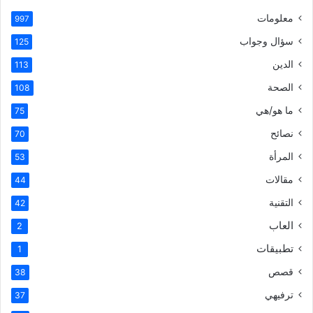
معلومات
997
سؤال وجواب
125
الدين
113
الصحة
108
ما هو/هي
75
نصائح
70
المرأة
53
مقالات
44
التقنية
42
العاب
2
تطبيقات
1
قصص
38
ترفيهي
37