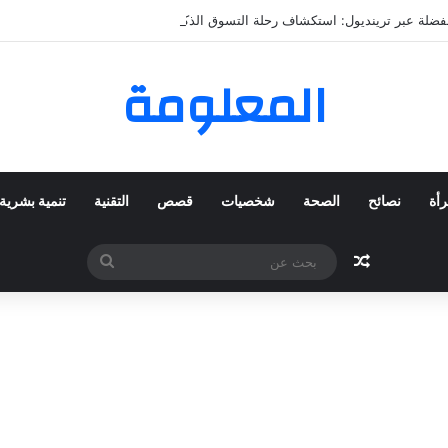
لمفضلة عبر ترينديول: استكشاف رحلة التسوق الذكي.
المعلومة
رأة
نصائح
الصحة
شخصيات
قصص
التقنية
تنمية بشرية
مقال عشوائي
بحث
عن