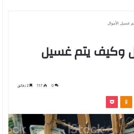
م غسيل الأموال
ل وكيف يتم غسيل
0
117
2 دقائق
بوكيت
Odnoklassniki