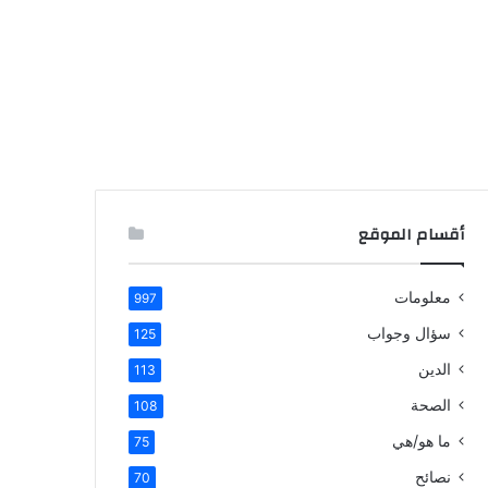
أقسام الموقع
معلومات
997
سؤال وجواب
125
الدين
113
الصحة
108
ما هو/هي
75
نصائح
70