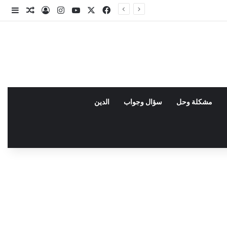
X
فيسبوك
يوتيوب
انستقرام
تسجيل الدخو
مقال عش
إضاف
مشكلة وحل
سؤال وجواب
الدين