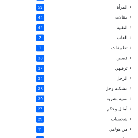
المرأة
53
مقالات
44
التقنية
42
العاب
2
تطبيقات
1
قصص
38
ترفيهي
37
الرجل
34
مشكلة وحل
33
تنمية بشرية
30
أمثال وحكم
27
شخصيات
25
من هو/هي
11