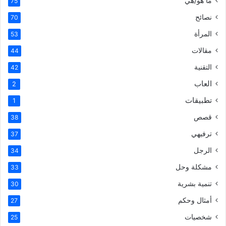
ما هو/هي
75
نصائح
70
المرأة
53
مقالات
44
التقنية
42
العاب
2
تطبيقات
1
قصص
38
ترفيهي
37
الرجل
34
مشكلة وحل
33
تنمية بشرية
30
أمثال وحكم
27
شخصيات
25