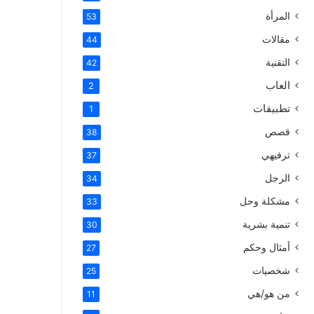
المرأة
53
مقالات
44
التقنية
42
العاب
2
تطبيقات
1
قصص
38
ترفيهي
37
الرجل
34
مشكلة وحل
33
تنمية بشرية
30
أمثال وحكم
27
شخصيات
25
من هو/هي
11