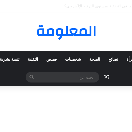
 المفضلة عبر ترينديول: استكشاف رحلة التسوق الذكي.
المعلومة
رأة
نصائح
الصحة
شخصيات
قصص
التقنية
تنمية بشرية
مقال عشوائي
بحث
عن