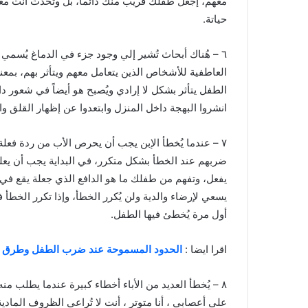
معهم، إجعل طفلك قريب منك دائماً، بل وتحدث أنت م
حياتة.
٦ – هُناك أبحاث تُشير إلي وجود جزء في الدماغ يُسمي 
العاطفية للأشخاص الذين يتعامل معهم ويتأثر بهم، بمعن
الطفل يتأثر بشكل لا إرادي ويُصبح هو أيضاً في شعور د
انشروا البهجة داخل المنزل وابتعدوا عن إظهار القلق والت
٧ – عندما يُخطأ الإبن يجب أن يحرص الأب من ردة فع
ضربهم عند الخطأ بشكل متكرر، في البداية يجب أن يع
يفعل، وتفهم من طفلك ما هو الدافع الذي جعلة يقع ف
يسعي لإرضاء والدية ولن يُكرر الخطأ، وإذا تكرر الخط
أول مرة يُخطئ فيها الطفل.
اقرا ايضا :
الحدود المسموحة عند ضرب الطفل وطرق ع
٨ – يُخطأ العديد من الأباء أخطاء كبيرة عندما يطلب منه
على أعصابي ، أنا متوتر ، أنت لا تُراعي الظروف المادي