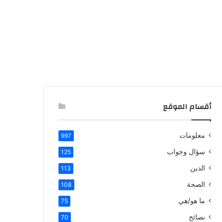
أقسام الموقع
معلومات
997
سؤال وجواب
125
الدين
113
الصحة
108
ما هو/هي
75
نصائح
70