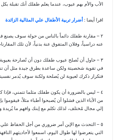
الأب والأم بهم عيوب، عندما يعلم طفلك أنك تقبلة بك
اقرا أيضا :
أضرار تربية الأطفال علي المثالية الزائدة
٢ – مقارنة طفلك دائماً بالناس من حولة سوف يصنع ف
عنه دراسياً، وفلان المتفوق عنة بدنياً، لأن تلك المقارن
٣ – حاول أن تُصلح عيوب طفلك دون أن تُصارحة بعيوبة
في تقوية شخصيتة ولكن ساعدة بطرق جيدة مثل أن تنصح
فتكرار ذكرك لعيوبة لن يُصلحة ولكنة سوف يُدمر نفسيتة
٤ – ليس بالضرورة أن يكون طفلك مثلما تتمني، فإذا كن
من الأباء الذين فشلوا أن يُصبحوا أطباء مثلاً، فيقوموا 
إلي مجال مُختلف، لذلك تكلم مع إبنك وافهم ما يُريدة و
٥ – التحدث مع الإبن أمر ضروري من أجل الحفاظ علي سلا
التي يتعرضوا لها طوال اليوم، اسمعوا لأحاديثهم التافه