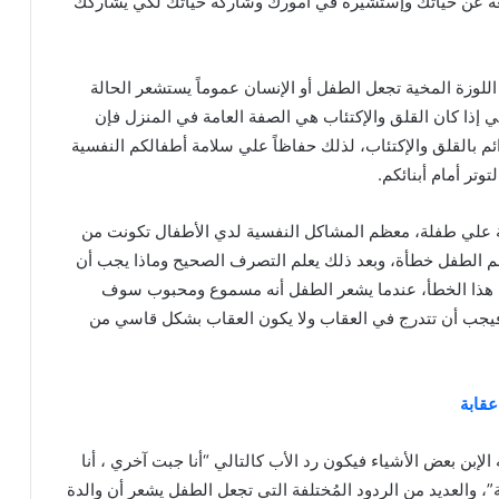
عة عن حياتك وإستشيرة في أمورك وشاركة حياتك لكي يُشاركك
اللوزة المخية تجعل الطفل أو الإنسان عموماً يستشعر الحالة
ي إذا كان القلق والإكتئاب هي الصفة العامة في المنزل فإن
ائم بالقلق والإكتئاب، لذلك حفاظاً علي سلامة أطفالكم النفسية
وتر أمام أبنائكم.
لة علي طفلة، معظم المشاكل النفسية لدي الأطفال تكونت من
لم الطفل خطأة، وبعد ذلك يعلم التصرف الصحيح وماذا يجب أن
ي هذا الخطأ، عندما يشعر الطفل أنه مسموع ومحبوب سوف
أ فيجب أن تتدرج في العقاب ولا يكون العقاب بشكل قاسي من
قابة
 الإبن بعض الأشياء فيكون رد الأب كالتالي “أنا جبت آخري ، أنا
ة”، والعديد من الردود المُختلفة التي تجعل الطفل يشعر أن والدة