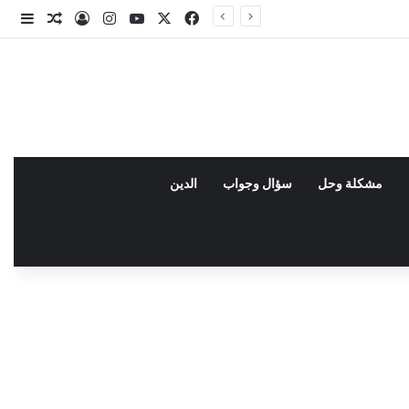
X
فيسبوك
يوتيوب
انستقرام
تسجيل الدخو
مقال عش
إضاف
مشكلة وحل
سؤال وجواب
الدين