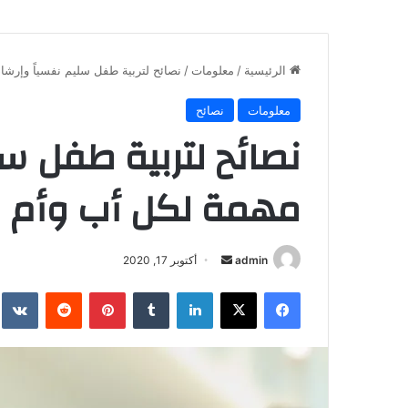
الرئيسية
/
معلومات
/
نصائح لتربية طفل سليم نفسياً وإرشا
معلومات
نصائح
نصائح لتربية طفل سل
مهمة لكل أب وأم
أرسل
admin
أكتوبر 17, 2020
بريدا
فيسبوك
X
لينكدإن
بينتيريست
إلكترونيا