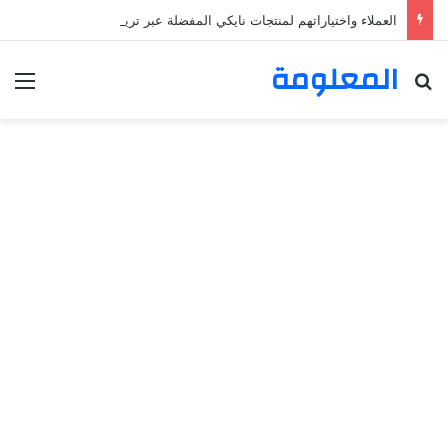
العملاء واختياراتهم لمنتجات نايكي المفضلة عبر ترينديول: استكشاف رحلة التسوق الذكي.
المعلومة
بحث عن
الق