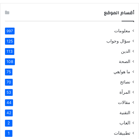
أقسام الموقع
معلومات
997
سؤال وجواب
125
الدين
113
الصحة
108
ما هو/هي
75
نصائح
70
المرأة
53
مقالات
44
التقنية
42
العاب
2
تطبيقات
1