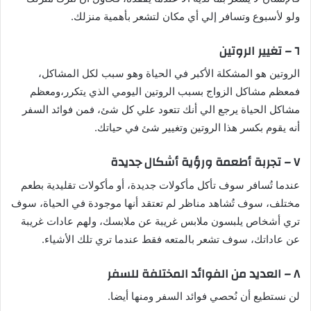
ولو لأسبوع وتسافر إلي أي مكان لتشعر بأهمية منزلك.
٦ – تغيير الروتين
الروتين هو المشكلة الأكبر في الحياة وهو سبب لكل المشاكل،
فمعظم مشاكل الزواج بسبب الروتين اليومي الذي يتكرر،ومعظم
مشاكل الحياة يرجع الي أنك تتعود علي كل شئ، فمن فوائد السفر
أنه يقوم بكسر هذا الروتين وتغيير شئ في حياتك.
٧ – تجربة أطعمة ورؤية أشكال جديدة
عندما تُسافر سوف تأكل مأكولات جديدة، أو مأكولات تقليدية بطعم
مختلف، سوف تُشاهد مناظر لم تعتقد أنها موجودة في الحياة، سوف
تري أشخاص يلبسون ملابس غريبة عن ملابسك، ولهم عادات غريبة
عن عاداتك، سوف تشعر بالمتعه فقط عندما تري تلك الأشياء.
٨ – العديد من الفوائد المختلفة للسفر
لن نستطيع أن نُحصي فوائد السفر ومنها أيضا.