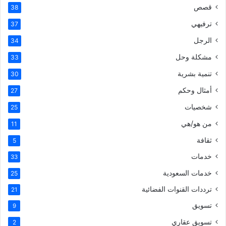
قصص
38
ترفيهي
37
الرجل
34
مشكلة وحل
33
تنمية بشرية
30
أمثال وحكم
27
شخصيات
25
من هو/هي
11
ثقافة
5
خدمات
33
خدمات السعودية
25
ترددات القنوات الفضائية
21
تسويق
9
تسويق عقاري
2