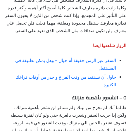
لا شك في أن دائرة المعارف للشخص هي شئ في غاية الأهمية
وكلما زادت دائرة معارف الشخص كلما أصبح أكثر أهمية وأكثر قدرة
علي التأثير علي المجتمع، وإذا كنت شخص من الذين لا يحبون السفر
فدائرة معارفك ستظل محدودة ومغلقة، مهما فعلت فلن تحصل علي
معارف ولن تكون صداقات مثل الشخص الذي تعود علي السفر.
الزوار شاهدوا ايضا
السفر عبر الزمن حقيقة أم خيال – وهل يمكن تطبيقة في
المستقبل
حاول أن تستفيد من وقت الفراغ واحذر من أوقات فراغك
الكثيرة
٥ – الشعور بأهمية منزلك
طالما أنك لم تخرج من بيتك ولم تسافر لن تشعر بأهمية منزلك،
ولكن إذا جربت السفر وشعرت بالغربة حتي ولو كان لفترة بسيطه
فسوف تشعر بالحنين الي منزلك، وهذت الشعور في قمه الروعة،
فالإنسان لا يشعر بما لدية الا عندما يفقدة، فحاول أن تترك منزلك