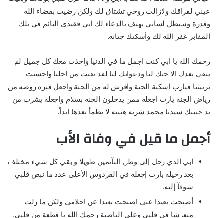
عيني لفراقك ولازالت روحي تشتاق لك ولكن رضيت بقضاء الله
وقدرة وسيظل لساني يهتف بالدعاء لك أبي فقيدي النائم في تلك
المقابر غفر الله لك وأسكنك جناته.
رحمك الله يا ابي كنت اجمل ما في الدنيا واخذت معك كل جميل لم
يبقي بعدك الا حبك لنا ودعواتك لنا لقد تعبت من اجلنا واحسنت
تربيتنا فيارب اسكنة الجنة وافرش له من الجنة واجعل قبره روضه من
رياض الجنة يارب اجعله ممن يدخلون الجنه بسلام واجعلة يشرب من
يد حبيبك سيدنا محمد شربه هنيئه لا يظمأ بعدها ابداً.
أجمل ما قيل في وفاة الأب
ابي الذي رحل إلى وطن النآئمين طويلا و بقي كل شيء مختلف
بعد رحيله يارب إجعله في الفردوس الأعلى عدد ما نبض قلبي
شوقآ إليه.
أصبحت بعيدا عني اصبحت بعيدا عن احلامي ولكن ما زلت
متعرشا في قلبي وعلى الناصية رحمك الله يا قطعة من قلبي.