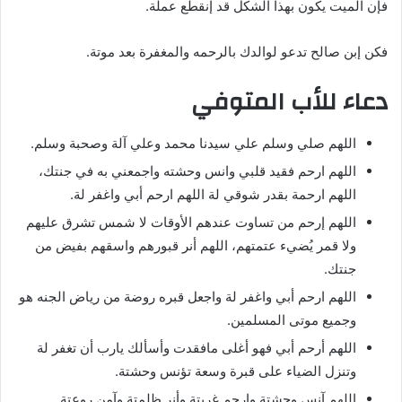
فإن الميت يكون بهذا الشكل قد إنقطع عملة.
فكن إبن صالح تدعو لوالدك بالرحمه والمغفرة بعد موتة.
دعاء للأب المتوفي
اللهم صلي وسلم علي سيدنا محمد وعلي آلة وصحبة وسلم.
اللهم ارحم فقيد قلبي وانس وحشته واجمعني به في جنتك،
اللهم ارحمة بقدر شوقي لة اللهم ارحم أبي واغفر لة.
اللهم إرحم من تساوت عندهم الأوقات لا شمس تشرق عليهم
ولا قمر يُضيء عتمتهم، اللهم أنر قبورهم واسقهم بفيض من
جنتك.
اللهم ارحم أبي واغفر لة واجعل قبره روضة من رياض الجنه هو
وجميع موتى المسلمين.
اللهم أرحم أبي فهو أغلى مافقدت وأسألك يارب أن تغفر لة
وتنزل الضياء على قبرة وسعة تؤنس وحشتة.
اللهم آنس وحشتة وارحم غربتة وأنر ظلمتة وآمن روعتة.