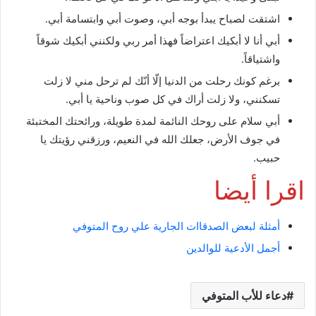
اشتقت لصباح يبدأ بوجه أبي، وصوت أبي وابتسامة أبي.
أبي أنا لا أبكيك اعتراضاً فهذا أمر ربي ولكنني أبكيك شوقاً
واشتياقاً.
برغم كونك رحلت من الدنيا إلّا أنّك لم ترحل مني لا زلت
تسكنني، ولا زلت أراك في كل صوب وناحية يا أبي.
أبي سلام على روحك النائمة لمدة طويلة، ورائحتك المختبئة
في جوف الأرض، جعلك الله في النعيم، ورزقني رؤيتك يا
حبيب.
اقرا أيضا
أمثلة لبعض الصدقاات الجارية علي روح المتوفي
أجمل الأدعية للوالدين
دعاء للأب المتوفي