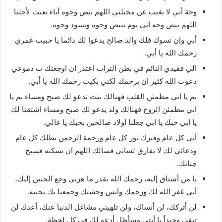
وجة أبي لا يغيب عن مخيلتي اللهم بيض وجوه آباء تعبت لأجلنا
اللهم بيض وجه أبي يوم تبيض وجوه وتسود وجوه.
أبي وإن نسوك فلك والد صالح يدعوا لك دائما يا حبيب عمري
رحمك الله يا أبي.
الي فقيدي النائم في بطن التراب اعتذر ان اوجعتك ب دموعي
دعوت الله كثير ان يرحمك لكني بكيت رحمك الله يا أبي.
نم يا ابي مطمئن القلب فهنالك بنت تدعو لك صبح ومساء نم يا
ابي مطمئن الروح فهنالك ولد يدعو لك صبح ومساء اشتقنا لك
يا ابي حبك يا ابي جعلنا اولاد صالحين بحبك يا غالي.
أبي كل عام وقبرك نور كل عام ورحمة الرحمن تظلك كل عام
ودعائي لك لا يفارق لساني فسألك اللهم ان تسكنه فسيح
جناتك.
يا من أشتاق إليه، رحمك الله بقدر ما هزني وجع الحنين إليك،
أبي غفر الله لك ورحمك وآنس وحشتك وجمعنا بك بجنته.
لن أتركك، لن أنساك، ولن تلهيني مشاغل الدنيا عنك، أعدك لن
تبقى وحيداً يا أبتي وسأظل أدعو لك في كل لحظة.