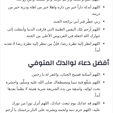
اللهم أبدلة داراً خير من داره واهلا خير من اهله وذرية خير من
ذريته.
ربي عطّر قبر أبي برائحة الجنه.
اللهم أرحم تلك النفس الطيبة التي فارقت الدنيا وأنتقلت إلى
جوارك الله اجعلة في الفردوس الأعلى من الجنة.
اللهم انظر إلية نظرة رضا، فإنَّ من تنظر إليه نظرة رضا لا تعذبه
أبداً.
أفضل دعاء لوالدك المتوفي
اللهم أسكنة فسيح الجنان، واغفر لة يا رحمن.
اللهم شفِّع فية نبينا ومصطفاك صلى الله عليه وسلَّم، واحشرة
تحت لوائِه، واسقِة من يده الشريفة شربة هنيئة لا بظمأ بعدها
أبداً.
اللهم قهِ عذابك يوم تبعث عبادك، اللهم أنزل نورا من نورك
عليه، اللهم حرم دمه ولحمه وبشرته على النار برحمتك يا أرحم