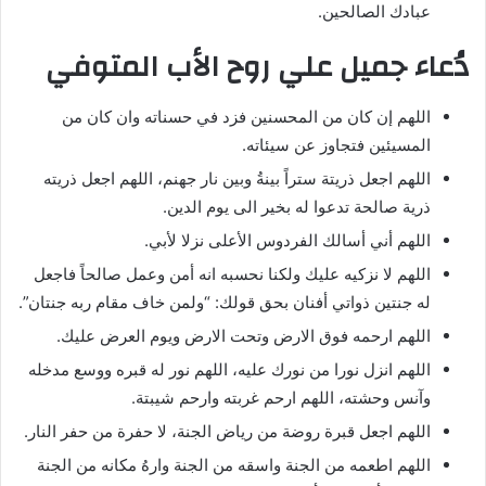
عبادك الصالحين.
دُعاء جميل علي روح الأب المتوفي
اللهم إن كان من المحسنين فزد في حسناته وان كان من
المسيئين فتجاوز عن سيئاته.
اللهم اجعل ذريتة ستراً بينةُ وبين نار جهنم، اللهم اجعل ذريته
ذرية صالحة تدعوا له بخير الى يوم الدين.
اللهم أني أسالك الفردوس الأعلى نزلا لأبي.
اللهم لا نزكيه عليك ولكنا نحسبه انه أمن وعمل صالحاً فاجعل
له جنتين ذواتي أفنان بحق قولك: “ولمن خاف مقام ربه جنتان”.
اللهم ارحمه فوق الارض وتحت الارض ويوم العرض عليك.
اللهم انزل نورا من نورك عليه، اللهم نور له قبره ووسع مدخله
وآنس وحشته، اللهم ارحم غربته وارحم شيبتة.
اللهم اجعل قبرة روضة من رياض الجنة، لا حفرة من حفر النار.
اللهم اطعمه من الجنة واسقه من الجنة وارهُ مكانه من الجنة