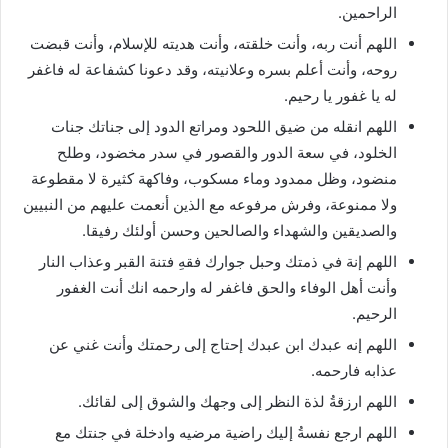
الراحمين.
اللهم أنت ربه، وأنت خلقته، وأنت هديته للإسلام، وأنت قبضت
روحه، وأنت أعلم بسره وعلانيته، وقد دعونا كشفاعة له فاغفر
له يا غفور يا رحيم.
اللهم انقله من ضيق اللحود ومراتع الدود إلى جناتك جنات
الخلود، في سعة الدور والقصور في سدر مخضود، وطلح
منضود، وظل ممدود وماء مسكوب، وفاكهة كثيرة لا مقطوعة
ولا ممنوعة، وفرش مرفوعه مع الذين أنعمت عليهم من النبيين
والصديقين والشهداء والصالحين وحسن أولئك رفيقا.
اللهم إنة في ذمتك وحبل جوارك فقهِ فتنة القبر وعذاب النار
وأنت أهل الوفاء والحق فاغفر له وارحمه انك أنت الغفور
الرحيم.
اللهم إنه عبدك ابن عبدك إحتاج إلى رحمتك وأنت غني عن
عذابه فارحمه.
اللهم ارزقةُ لذة النظر إلى وجهك والشوق إلى لقائك.
اللهم ارجع نفسةُ إليك راضية مرضيه وادخلة في جنتك مع