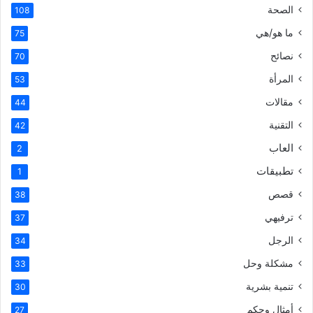
الصحة
108
ما هو/هي
75
نصائح
70
المرأة
53
مقالات
44
التقنية
42
العاب
2
تطبيقات
1
قصص
38
ترفيهي
37
الرجل
34
مشكلة وحل
33
تنمية بشرية
30
أمثال وحكم
27