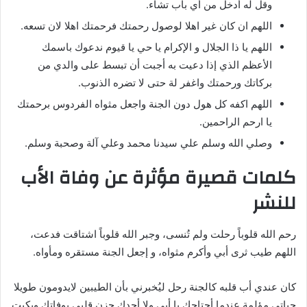
وقل له أدخل من أي باب تشاء.
اللهم ان كان غير اهلا لوصول رحمتك فرحمتك اهلا لان تسعه.
اللهم يا ذا الجلال و الإكرام يا حي يا قيوم ندعوك باسمك
الأعظم الذي إذا دعيت به أجبت أن تبسط على والدي من
بركاتك ورحمتك واغفر لة حتى لا تضره الذنوب.
اللهم اكفه كل هول دون الجنة واجعل مثواه الفردوس برحمتك
يا ارحم الراحمين.
وصلي الله وسلم علي سيدنا محمد وعلي آلة وصحبة وسلم.
كلمات قصيرة مؤثرة عن وفاة الأب
للنشر
رحم الله قلوباً رحلت ولم تُنسى، وجبر الله قلوباً اشتاقت فدعت،
اللهم طيب ثرى أبي وأكرم مثواه، و إجعل الجنة مستقره ومأواه.
كان عندي أب قلبه كالجنة رحل ليُخبرني بأن الطيبين لايدومون طويلا
حياتي مؤلمة عندما أحتاجك يا أبي ولا أجدك حزن قلبي بوفاتك وبكيت