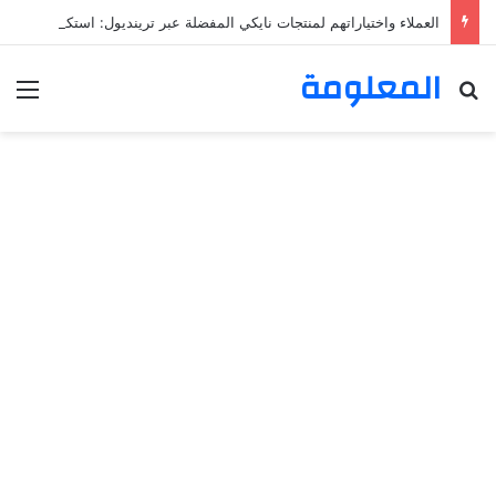
العملاء واختياراتهم لمنتجات نايكي المفضلة عبر ترينديول: استكشاف رحلة التسوق الذكي.
المعلومة
بحث عن
الق