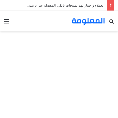
العملاء واختياراتهم لمنتجات نايكي المفضلة عبر ترينديول: استكشاف رحلة التسوق الذكي.
المعلومة
بحث عن
الق