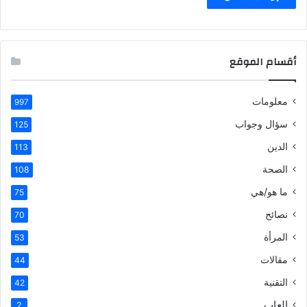
أقسام الموقع
معلومات
997
سؤال وجواب
125
الدين
113
الصحة
108
ما هو/هي
75
نصائح
70
المرأة
53
مقالات
44
التقنية
42
العاب
2