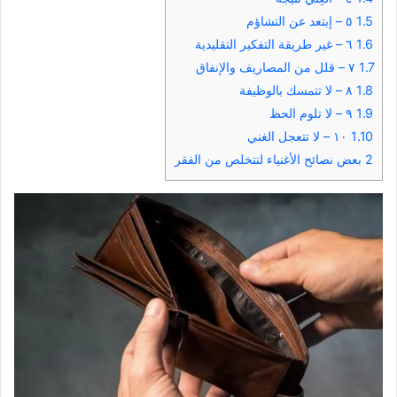
1.5
٥ – إبتعد عن التشاؤم
1.6
٦ – غير طريقة التفكير التقليدية
1.7
٧ – قلل من المصاريف والإنفاق
1.8
٨ – لا تتمسك بالوظيفة
1.9
٩ – لا تلوم الحظ
1.10
١٠ – لا تتعجل الغني
2
بعض نصائح الأغنياء لتتخلص من الفقر