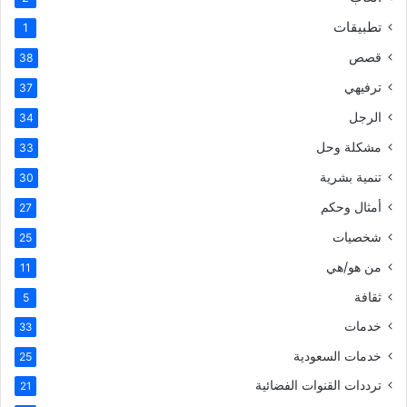
تطبيقات
1
قصص
38
ترفيهي
37
الرجل
34
مشكلة وحل
33
تنمية بشرية
30
أمثال وحكم
27
شخصيات
25
من هو/هي
11
ثقافة
5
خدمات
33
خدمات السعودية
25
ترددات القنوات الفضائية
21