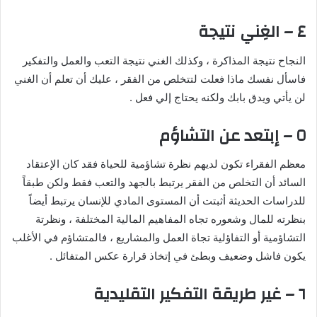
٤ – الغِني نتيجة
النجاح نتيجة المذاكرة ، وكذلك الغني نتيجة التعب والعمل والتفكير
فاسأل نفسك ماذا فعلت لتتخلص من الفقر ، عليك أن تعلم أن الغني
لن يأتي ويدق بابك ولكنه يحتاج إلي فعل .
٥ – إبتعد عن التشاؤم
معظم الفقراء تكون لديهم نظرة تشاؤمية للحياة فقد كان الإعتقاد
السائد أن التخلص من الفقر يرتبط بالجهد والتعب فقط ولكن طبقاً
للدراسات الحديثة أثبتت أن المستوى المادي للإنسان يرتبط أيضاً
بنظرته للمال وشعوره تجاه المفاهيم المالية المختلفة ، ونظرتة
التشاؤمية أو التفاؤلية تجاة العمل والمشاريع ، فالمتشاؤم في الأغلب
يكون فاشل وضعيف وبطئ في إتخاذ قرارة عكس المتفائل .
٦ – غير طريقة التفكير التقليدية