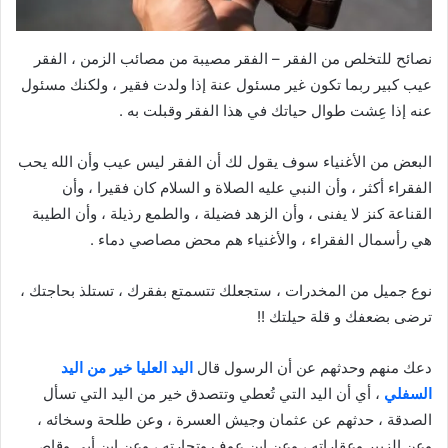
نصائح للتخلص من الفقر – الفقر مصيبة من مصائب الزمن ، الفقر
عيب كبير ربما تكون غير مسئول عنة إذا ولدت فقير ، ولكنك مسئول
عنه إذا عِشت طوال حياتك في هذا الفقر وقبلت به .
البعض من الأغنياء سوف يقول لك أن الفقر ليس عيب وأن الله يحب
الفقراء أكثر ، وأن النبي عليه الصلاة و السلام كان فقيرا ، وأن
القناعة كنز لا يفنى ، وأن الزهد فضيلة ، والطمع رذيلة ، وأن الطيبة
هي رأسمال الفقراء ، والأغنياء هم محض مصاصي دماء .
نوع جميل من المخدرات ، ستجعلك تتسمتع بفقرك ، تستلذ بحاجتك ،
ترضى بضعفك و قلة حيلتك !!
دعك منهم وحدثهم عن أن الرسول قال
اليد العليا خير من اليد
السفلي
، أي أن اليد التي تُعطي وتتصدق خير من اليد التي تسأل
الصدقة ، حدثهم عن عثمان وجيش العسرة ، وعن طلحة وسخائه ،
وعن الزبير وعقاراته ، وعن ابن عوف وتجارته ، وعن ابن أبي وقاص