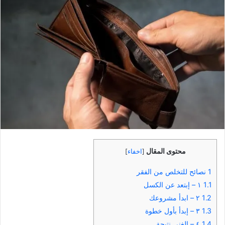
محتوى المقال
[
اخفاء
]
1
نصائح للتخلص من الفقر
1.1
١ – إبتعد عن الكسل
1.2
٢ – ابدأ مشروعك
1.3
٣ – إبدأ بأول خطوة
1.4
٤ – الغِني نتيجة