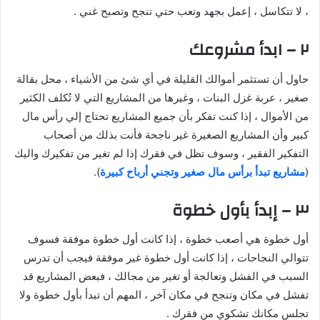
، لا تتكاسل ، إعمل بجهد وتعب حتي تنجح وتصبح غني .
٢ – ابدأ مشروعك
حاول أن تستثمر أموالك القليلة في أي شئ من الأشياء ، محل بقالة
صغير ، عربة غزل البنات ، وغيرها من المشاريع التي لا تُكلف الكثير
من الأموال ، إذا كنت تفكر بأن جميع المشاريع تحتاج إلي رأس مال
كبير وأن المشاريع الصغيرة غير ناجحة فأنت بذلك من أصحاب
التفكير الفقير ، وسوف تظل في فقرك إذا لم تغير من تفكيرك واليك
(
مشاريع تبدأ برأس مال صغير وتجني أرباح كبيرة
).
٣ – إبدأ بأول خطوة
أول خطوة هي أصعب خطوة ، إذا كانت أول خطوة موفقة فسوف
تتوالي النجاحات ، إذا كانت أول خطوة غير موفقة فيجب أن تدرس
السبب في الفشل وتعالجة أو تغير من مجالك ، فبعض المشاريع قد
تفشل في مكان وتنجح في مكان آخر ، المهم أن تبدأ بأول خطوة ولا
تجلس مكانك تشكوي من فقرك .