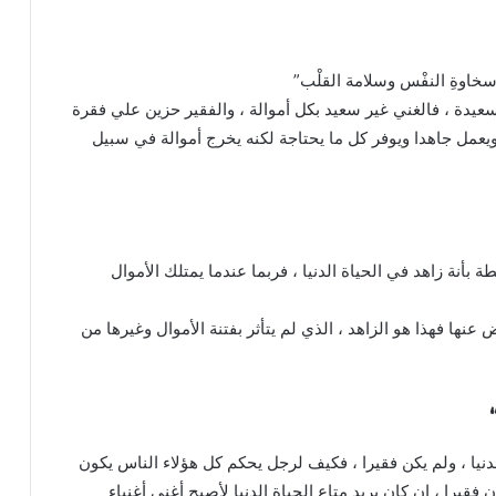
 مع سخاوةِ النفْس وسلامة القلْب”
عيدة ، فالغني غير سعيد بكل أموالة ، والفقير حزين علي فقرة
يعمل جاهدا ويوفر كل ما يحتاجة لكنه يخرج أموالة في سبيل
أنة زاهد في الحياة الدنيا ، فربما عندما يمتلك الأموال
ها فهذا هو الزاهد ، الذي لم يتأثر بفتنة الأموال وغيرها من
نيا ، ولم يكن فقيرا ، فكيف لرجل يحكم كل هؤلاء الناس يكون
يرا ، إن كان يريد متاع الحياة الدنيا لأصبح أغني أغنياء