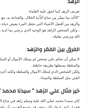
الزهد
تعريف الزهد كما اتفق علية العلماء
“الأخْذ بما تيسَّر مِن متاع الدُّنيا الحَلال، والقناعة به،
والزهد من أفضل الأشياء التي تجعل المرء يعيش حياة س
، ولكن الشخص الزاهد هو الوحيد الذي يرضي بما لدية و
الله ويرضي بقليلة .
الفرق بين الفقر والزهد
لا يمكن أن نحكم علي شخص لم يمتلك الأموال أو السلطة ب
والسلطة يستغلها بطريقة خاطئة .
ولكن الشخص الذي إمتلك الأموال والسلطة ولكنه أعرض عن
الفتن مثل السلطة والنساء .
خير مثال علي الزهد ” سيدنا محمد “
كان سيدنا محمد صلي الله علية وسلم زاهد في متاع الد
فقيرا ، كيف لرجل كان ينتصر في جميع الحروب أن يكون فق