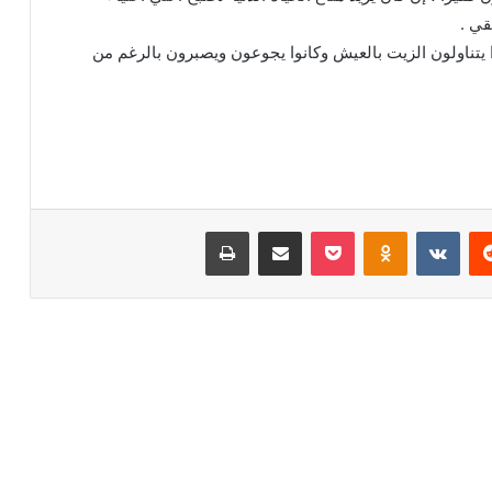
قي .
 يتناولون الزيت بالعيش وكانوا يجوعون ويصبرون بالرغم من
ريست
بوكيت
Odnoklassniki
مشاركة عبر البريد
طباعة