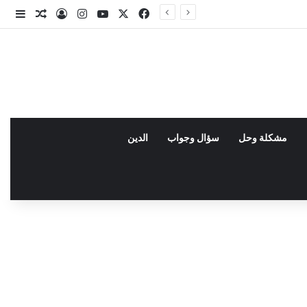
X
فيسبوك
يوتيوب
انستقرام
تسجيل الدخو
مقال عش
إضاف
مشكلة وحل
سؤال وجواب
الدين