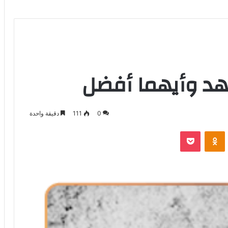
زهد وأيهما أفضل
0
111
دقيقة واحدة
بوكيت
Odnoklassniki