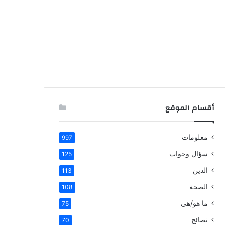
أقسام الموقع
معلومات
997
سؤال وجواب
125
الدين
113
الصحة
108
ما هو/هي
75
نصائح
70