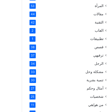
المرأة
53
مقالات
44
التقنية
42
العاب
2
تطبيقات
1
قصص
38
ترفيهي
37
الرجل
34
مشكلة وحل
33
تنمية بشرية
30
أمثال وحكم
27
شخصيات
25
من هو/هي
11