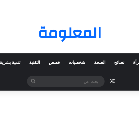
كي المفضلة عبر ترينديول: استكشاف رحلة التسوق الذكي.
المعلومة
رأة
نصائح
الصحة
شخصيات
قصص
التقنية
تنمية بشرية
مقال عشوائي
بحث
عن