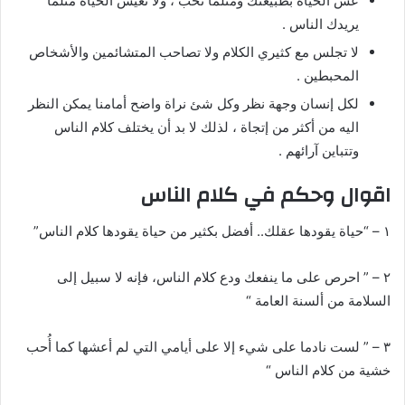
عش الحياة بطبيعتك ومثلما تحب ، ولا تعيش الحياة مثلما
يريدك الناس .
لا تجلس مع كثيري الكلام ولا تصاحب المتشائمين والأشخاص
المحبطين .
لكل إنسان وجهة نظر وكل شئ نراة واضح أمامنا يمكن النظر
اليه من أكثر من إتجاة ، لذلك لا بد أن يختلف كلام الناس
وتتباين آرائهم .
اقوال وحكم في كلام الناس
١ – “حياة يقودها عقلك.. أفضل بكثير من حياة يقودها كلام الناس”
٢ – ” احرص على ما ينفعك ودع كلام الناس، فإنه لا سبيل إلى
السلامة من ألسنة العامة “
٣ – ” لست نادما على شيء إلا على أيامي التي لم أعشها كما أُحب
خشية من كلام الناس “