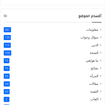
أقسام الموقع
معلومات
997
سؤال وجواب
125
الدين
113
الصحة
108
ما هو/هي
75
نصائح
70
المرأة
53
مقالات
44
التقنية
42
العاب
2