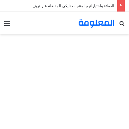
العملاء واختياراتهم لمنتجات نايكي المفضلة عبر ترينديول: استكشاف رحلة التسوق الذكي.
المعلومة
بحث عن
الق