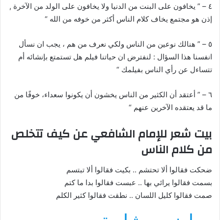
٤ – ” يخافون على البنت من الدنيا ولا يخافون على الولد من الآخرة ,
إذن هو مجتمع يخاف كلام الناس أكثر من خوفه من الله “
٥ – ” هنالك نوعين من الناس ولكي نعرف من هم ، يجب ان نسأل
انفسنا هذا السؤال : لنفترض ان حياتنا فيلم هل تستمتع بإنشائه أم
تتساءل عن رأي الناس بفيلمك “
٦ – ” أعتقد أن الكثير من الناس يخشون أن يكونوا سعداء، خوفًا من
ما قد يعتقده الآخرين عنهم “
بيت شعر للإمام الشافعي عن كيف تتخلص
من كلام الناس
ضحكت فقالوا ألا تحتشم .. بكيت فقالوا ألا تبتسم
بسمت فقالوا يرائي بها .. عبست فقالوا بدا ما كتم
صمت فقالوا كليل اللسان .. نطقت فقالوا كثير الكلم