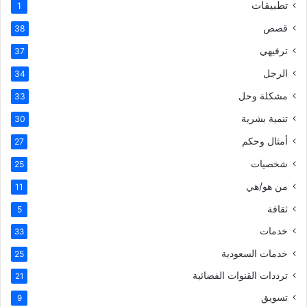
تطبيقات
1
قصص
38
ترفيهي
37
الرجل
34
مشكلة وحل
33
تنمية بشرية
30
أمثال وحكم
27
شخصيات
25
من هو/هي
11
ثقافة
5
خدمات
33
خدمات السعودية
25
ترددات القنوات الفضائية
21
تسويق
9