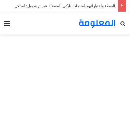
العملاء واختياراتهم لمنتجات نايكي المفضلة عبر ترينديول: استكشاف رحلة التسوق الذكي.
المعلومة
بحث عن
الق