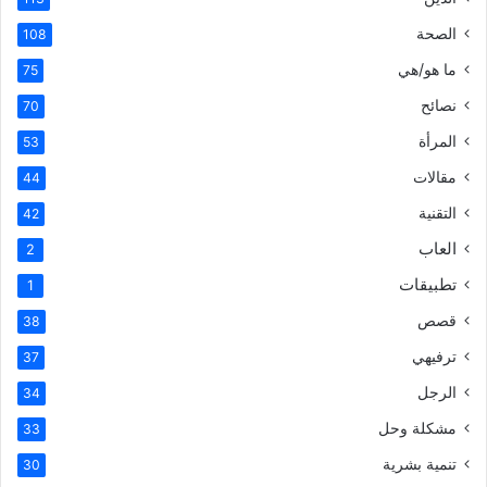
الصحة
108
ما هو/هي
75
نصائح
70
المرأة
53
مقالات
44
التقنية
42
العاب
2
تطبيقات
1
قصص
38
ترفيهي
37
الرجل
34
مشكلة وحل
33
تنمية بشرية
30