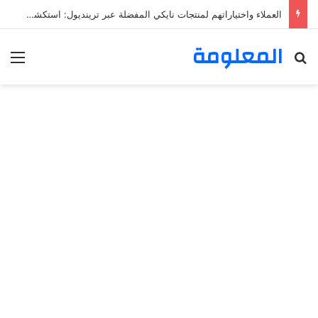
العملاء واختياراتهم لمنتجات نايكي المفضلة عبر ترينديول: استكشاف رحلة التسوق الذكي.
المعلومة
بحث عن
الق