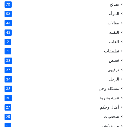
نصائح
70
المرأة
53
مقالات
44
التقنية
42
العاب
2
تطبيقات
1
قصص
38
ترفيهي
37
الرجل
34
مشكلة وحل
33
تنمية بشرية
30
أمثال وحكم
27
شخصيات
25
من هو/هي
11