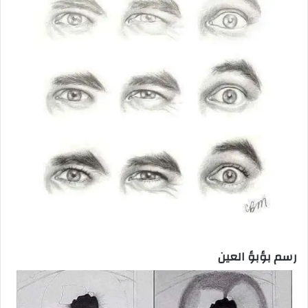
رسم بؤبؤ العين