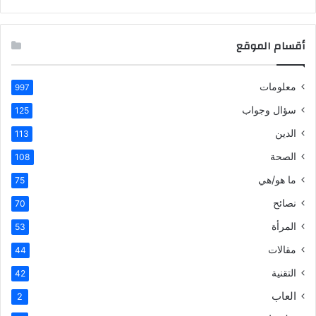
أقسام الموقع
معلومات
997
سؤال وجواب
125
الدين
113
الصحة
108
ما هو/هي
75
نصائح
70
المرأة
53
مقالات
44
التقنية
42
العاب
2