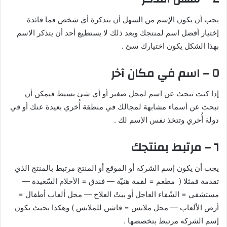
يجب أن يكون الإسم من السهل أن يتذكرة أي شخص فما فائدة
إختيار أفضل اسم لمنتجك وبعد ذلك لا يستطيع أحد أن يتذكر الاسم
بهذا الشكل يكون اختيارك سئ .
٥ – اسم في مكان آخر
إذا كنت تبحث عن اسم لمحل صغير أو أي شئ بسيط فيمكن أن
تبحث عن أسماء مشابهة لمجالك في منطقة أُخري بعيدة عنك أو في
دولة أُخري وتتخذ نفس الإسم لك .
٦ – مرتبط بمنتجك
يجب أن يكون إسم الشركه أو الموقع أو المنتج مرتبط بالمنتج الذي
تقدمة فمثلا ( مطعم = لقمة هنيّة — فندق = الأحلام السّعيدة —
مستشفى = الشّفاء العاجل أو بيتُ العلاج — محل ألعاب أطفال =
أرض الألعاب — محل ملابس = فاشن للملابس ) وهكذا بحيث يكون
إسم الشركه مرتبط بتخصصها .