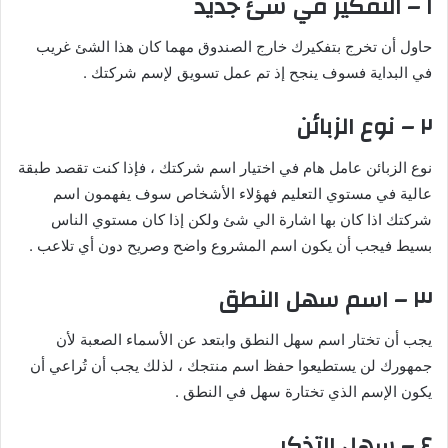
١ – التفكير في شئ جديد
حاول أن تخرج بتفكيرك خارج الصندوق مهما كان هذا الشئ غريب
في البداية فسوف ينجح إذ تم عمل تسويق لإسم شركتك .
٢ – نوع الزبائن
نوع الزبائن عامل هام في اختيار اسم شركتك ، فإذا كنت تقصد طبقة
عالية في مستوي التعليم فهؤلاء الأشخاص سوف يفهمون اسم
شركتك اذا كان بها اشارة الي شئ ولكن إذا كان مستوي الناس
بسيط فيجب أن يكون اسم المشروع واضح وصريح دون أي تلاعب .
٣ – اسم سهل النطق
يجب أن تختار اسم سهل النطق وابتعد عن الأسماء الصعبة لأن
جمهورك لن يستطيعوا حفظ اسم منتجك ، لذلك يجب أن تُراعي أن
يكون الإسم الذي تختارة سهل في النطق .
٤ – سهل التذكر