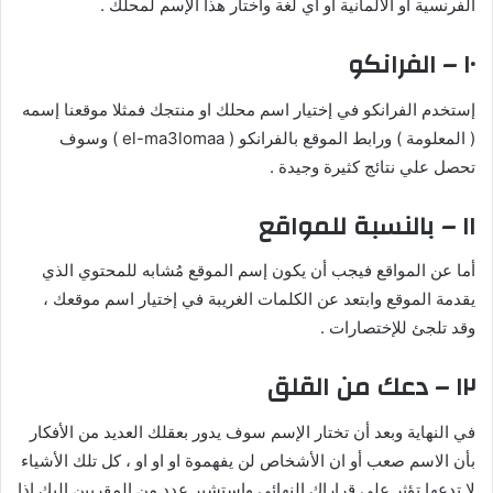
الفرنسية أو الألمانية أو أي لغة واختار هذا الإسم لمحلك .
١٠ – الفرانكو
إستخدم الفرانكو في إختيار اسم محلك او منتجك فمثلا موقعنا إسمه
( المعلومة ) ورابط الموقع بالفرانكو ( el-ma3lomaa ) وسوف
تحصل علي نتائج كثيرة وجيدة .
١١ – بالنسبة للمواقع
أما عن المواقع فيجب أن يكون إسم الموقع مُشابه للمحتوي الذي
يقدمة الموقع وابتعد عن الكلمات الغريبة في إختيار اسم موقعك ،
وقد تلجئ للإختصارات .
١٢ – دعك من القلق
في النهاية وبعد أن تختار الإسم سوف يدور بعقلك العديد من الأفكار
بأن الاسم صعب أو ان الأشخاص لن يفهموة او او او ، كل تلك الأشياء
لا تدعها تؤثر علي قراراك النهائي واستشير عدد من المقربين اليك إذا