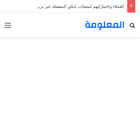
العملاء واختياراتهم لمنتجات نايكي المفضلة عبر ترينديول: استكشاف رحلة التسوق الذكي.
المعلومة
بحث عن
الق