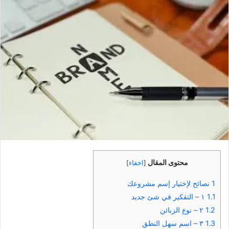
محتوى المقال
[
اخفاء
]
1
نصائح لإختيار إسم مشروعك
1.1
١ – التفكير في شئ جديد
1.2
٢ – نوع الزبائن
1.3
٣ – اسم سهل النطق