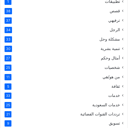
تطبيقات
1
قصص
38
ترفيهي
37
الرجل
34
مشكلة وحل
33
تنمية بشرية
30
أمثال وحكم
27
شخصيات
25
من هو/هي
11
ثقافة
5
خدمات
33
خدمات السعودية
25
ترددات القنوات الفضائية
21
تسويق
9