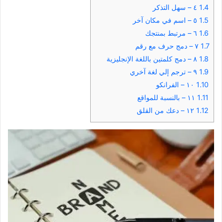
1.4
٤ – سهل التذكر
1.5
٥ – اسم في مكان آخر
1.6
٦ – مرتبط بمنتجك
1.7
٧ – دمج حرف مع رقم
1.8
٨ – دمج كلمتين باللغة الإنجليزية
1.9
٩ – ترجم إلي لغة آخري
1.10
١٠ – الفرانكو
1.11
١١ – بالنسبة للمواقع
1.12
١٢ – دعك من القلق