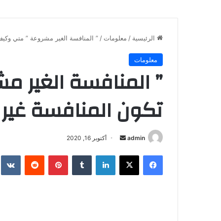
الرئيسية
/
معلومات
/
” المنافسة الغير مشروعة ” متي وكي
معلومات
” المنافسة الغير 
تكون المنافسة غير
أرسل
admin
أكتوبر 16, 2020
بريدا
فيسبوك
X
لينكدإن
بينتيريست
إلكترونيا