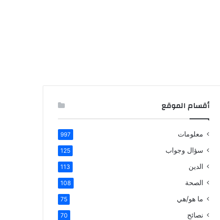
أقسام الموقع
معلومات
997
سؤال وجواب
125
الدين
113
الصحة
108
ما هو/هي
75
نصائح
70