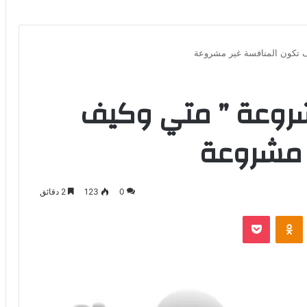
ف تكون المنافسة غير مشروعة
مشروعة ” متي وكيف
 مشروعة
0
123
2 دقائق
بوكيت
Odnoklassniki