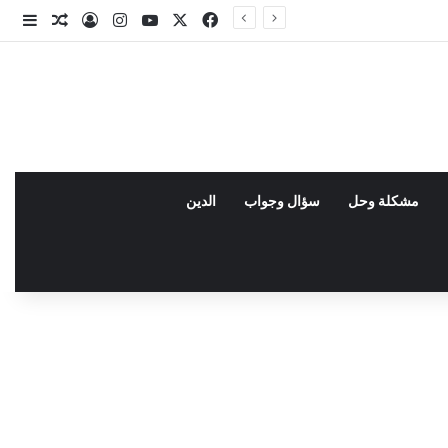
X
فيسبوك
يوتيوب
انستقرام
تسجيل الدخو
مقال عش
إضاف
مشكلة وحل
سؤال وجواب
الدين