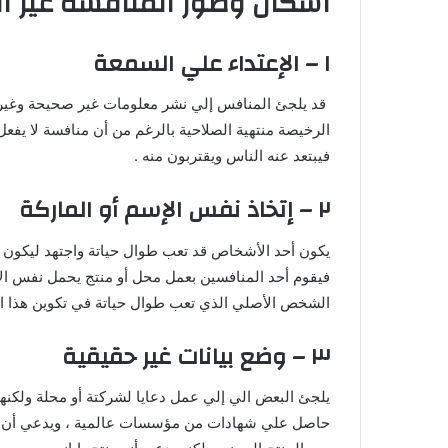
أشكال وصور المنافسة غير ا
١ – الإعتداء علي السمعة
قد يلجئ المنافس إلي نشر معلومات غير صحيحة وغير ح
الرخيصة منتهية الصلاحية بالرغم من أن منافسة لا يفع
فيبتعد عنه الناس ويقتربون منه .
٢ – إتخاذ نفس الإسم أو الماركة
يكون أحد الأشخاص قد تعب طوال حياتة واجتهد ليكون ل
فيقوم أحد المنافسين بعمل محل أو منتج يحمل نفس الإ
الشخص الأصلي الذي تعب طوال حياتة في تكوين هذا الإ
٣ – وضع بيانات غير حقيقية
يلجئ البعض الي إلي عمل دعايا لشركتة أو محلة ولكنها
حاصل علي شهادات من مؤسسات عالمية ، ويدعي أن بضاعت