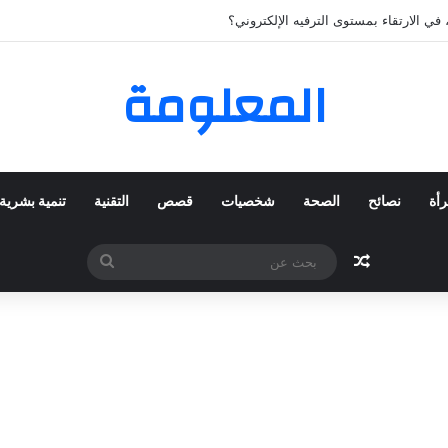
لمفضلة عبر ترينديول: استكشاف رحلة التسوق الذكي.
المعلومة
رأة
نصائح
الصحة
شخصيات
قصص
التقنية
تنمية بشرية
مقال عشوائي
بحث
عن