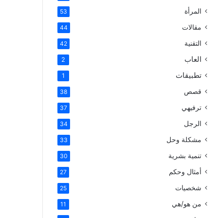
المرأة
53
مقالات
44
التقنية
42
العاب
2
تطبيقات
1
قصص
38
ترفيهي
37
الرجل
34
مشكلة وحل
33
تنمية بشرية
30
أمثال وحكم
27
شخصيات
25
من هو/هي
11