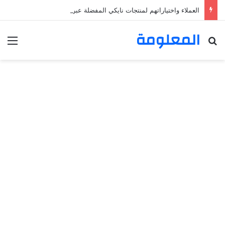
العملاء واختياراتهم لمنتجات نايكي المفضلة عبر ترينديول: استكشاف رحلة التسوق الذكي.
المعلومة
بحث عن
الق