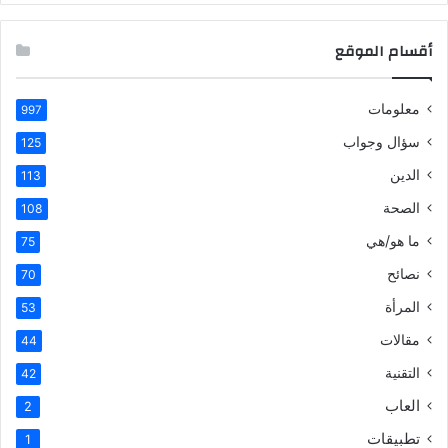
أقسام الموقع
معلومات
997
سؤال وجواب
125
الدين
113
الصحة
108
ما هو/هي
75
نصائح
70
المرأة
53
مقالات
44
التقنية
42
العاب
2
تطبيقات
1