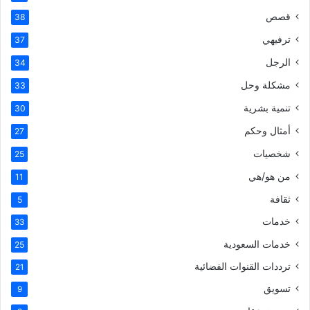
قصص
38
ترفيهي
37
الرجل
34
مشكلة وحل
33
تنمية بشرية
30
أمثال وحكم
27
شخصيات
25
من هو/هي
11
ثقافة
5
خدمات
33
خدمات السعودية
25
ترددات القنوات الفضائية
21
تسويق
9