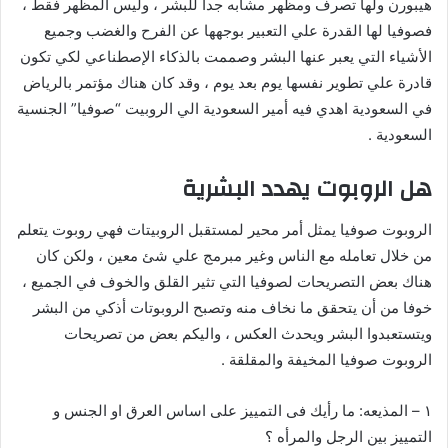
هيبورن ولها تصرف ومظهر مشابه جدا للبشر ، وليس المظهر فقط ،
فصوفيا لها القدرة علي التعبير بوجهها عن الفرح والغضب وجميع
الأشياء التي يعبر عنها البشر وصممت بالذكاء الإصطناعي لكي تكون
قادرة علي تطوير نفسها يوم بعد يوم ، وقد كان هناك مؤتمر بالرياض
في السعودية اهدي فيه أمير السعودية الي الروبيت “صوفيا” الجنسية
السعودية .
هل الروبوت يهدد البشرية
الروبوت صوفيا يمثل أمر محير لمستقبل الروبيتات فهي روبوت يتعلم
من خلال تعامله مع الناس وغير مبرمج علي شئ معين ، ولكن كان
هناك بعض التصريحات لصوفيا التي تثير القلق والخوف في الجميع ،
خوفا من أن يتحقق ما نخاف منه وتصبح الروبوتات أذكي من البشر
ويتستعبدوا البشر ويحدث العكس ، واليكم بعض من تصريحات
الروبوت صوفيا المخيفة والمقلقة .
١ – المذيعه: ما رأيك فى التمييز على اساس العرق او الجنس و
التمييز بين الرجل والمرأه ؟