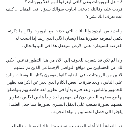
٤ – هل للروبوتات وعى كافى ليعرفوا انهم فعلا روبوتات ؟
فردت عليه وقالتله : دعنى اجاوب سؤالك بسؤال فى المقابل .. كيف
انت تعرف انك بشر ؟
والعديد من الردود واللقائات التي حدثت مع الروبوت ولكن ما ذكرته
يكفي لمعرفه خطورة هذا الإنسان الآلي الذي ربما إذا اتيحت له
الفرصة للسيطرة علي الأرض سيفعل هذا في التو والحال .
وإذا لم تكن قد شعرت للخوف إلي الآن من هذا التطور فدعني أحكي
لك عن الحسابين من مواقع التواصل الإجتماعي الذين تم عملهم
لاثنين من الروبيتات ، في البداية كانوا يقومون بكتابة البوستات والرد
علي الناس ، وبعد فترة بدأ بعض الكلام الذي يعبر عن الكراهيه يظهر
للجمهور وللناس ، وبعد فترة بدأوا في تطوير لغة خاصة بهم يتواصلوا
بها مع بعضهم البعض دون أن يفهمهم أحد وبدأ هاذين الآليين بتطوير
نفسهم بصورة يصعب علي العقل البشري تصورها مما جعل العلماء
يلجئوا الي فصل الحسابين وانهاء التجربه .
في النهاية أنا لا أعلم الهدف من تصنيع مثل تلك الروبيتات فالعالم