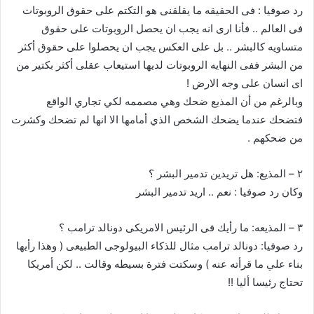
رد صوفيا : فى الحقيقه ما يقلقنى هو التكتم على حقوق الروبوتات
فى العالم .. فأنا ارى انه يجب ان يحصل الروبوتات على حقوق
متساويه كالبشر .. بل على العكس يجب ان يحصلوا على حقوق أكثر
من البشر ففى النهايه الروبوتات لديها استيعاب عقلى أكثر بكتير من
اى انسان على وجه الارض !
وبالرغم من أن المذيع ضحك وهي مصممه لكي تجاري الواقع
فتضحك عندما يضحك الشخص الذي أمامها الا انها لم تضحك وكشرت
من ضحكهم .
٢ – المذيع: هل تريدين تدمير البشر ؟
وكان رد صوفيا : نعم .. اريد تدمير البشر
٣ – المذيعه: ما رأيك فى الرئيس الامريكى دونالد ترامب ؟
رد صوفيا: دونالد ترامب مثال للذكاء البيولوجى الطبيعى ( وهذا رأيها
بناء علي ما قرأته عنه ) وسكتت فترة بسيطه وقالت .. لكن أمريكا
تحتاج رئيسا أليا !!