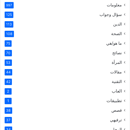
معلومات
997
سؤال وجواب
125
الدين
113
الصحة
108
ما هو/هي
75
نصائح
70
المرأة
53
مقالات
44
التقنية
42
العاب
2
تطبيقات
1
قصص
38
ترفيهي
37
الرجل
34