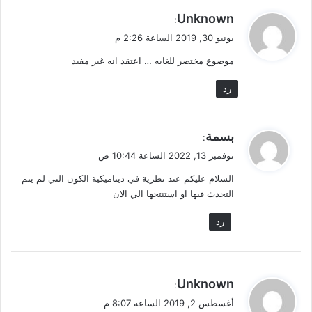
ي
Unknown
:
ق
يونيو 30, 2019 الساعة 2:26 م
و
موضوع مختصر للغايه … اعتقد انه غير مفيد
ل
رد
ي
بسمة
:
ق
نوفمبر 13, 2022 الساعة 10:44 ص
و
السلام عليكم عند نظرية في ديناميكية الكون التي لم يتم
ل
التحدث فيها او استنتجها الي الان
رد
ي
Unknown
:
ق
أغسطس 2, 2019 الساعة 8:07 م