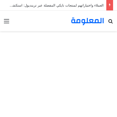
العملاء واختياراتهم لمنتجات نايكي المفضلة عبر ترينديول: استكشاف رحلة التسوق الذكي.
المعلومة
بحث عن
الق