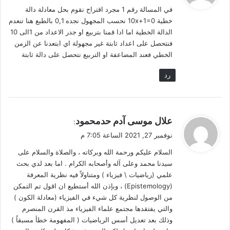
في المسالة رقم 1 مجرد اقتراح نقوم بحل معادلة دالة
ل
خطية 10x+1=0 نحسب المجهول نجده 0,1 بالطبع هنا تنعدم
الدالة الخطية اما ادا قمنا بتربيع او جدر الاعداد من 1الى 10
فنتحصل على اعداد ثابتة غير مجهولة اي ابتعدنا عن الزمن
الخطي فعند المضاعفة او التربيع نتحصل على دالة ثابتة
رد
ي
علال موسى آدم حدمحمود
:
ق
نوفمبر 27, 2021 الساعة 7:05 م
و
السلام عليكم ورحمة الله وبركاته ، والصلاة والسلام على
ل
سيدنا محمد وعلى آله وأصحابه الكرام . اما بعد لدي بحث
علمي (رياضيات \ فيزياء ) ومتناولاً فيه نظرية المعرفة
(Epistemology) ، وبإذن الله أستطيع ان اقول تم التمكن
من الوصول لنظرية كل شيء في الفيزياء (معادلة الكون )
والتي يفتقدها مجتمع علماء الفيزياء مذ القرن المنصرم
وذلك بعد تعديل أسس الرياضيات ( المفهومة خطأ مسبقاً )