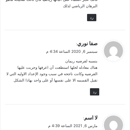
ل
البرهان الرياضي لذلك
رد
ي
صفا نوري
:
ق
سبتمبر 6, 2020 الساعة 4:34 م
و
بنسبه لفرضيه ريمان
ل
هناك معادله لحلها استطعت أن اعرفها وجربت عليها
الفرضيه وكانت ناجحه في سبب وجود الإعداد الاوليه التي لا
تقبل القسمه الا على نفسها أو على واحد بهاذا الشكل
رد
ي
لا اسم
:
ق
مارس 6, 2021 الساعة 4:39 م
و