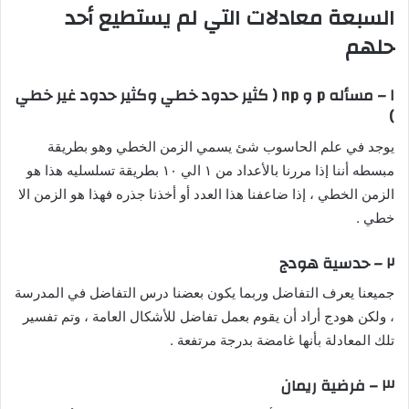
السبعة معادلات التي لم يستطيع أحد
حلهم
١ – مسأله p و np ( كثير حدود خطي وكثير حدود غير خطي
)
يوجد في علم الحاسوب شئ يسمي الزمن الخطي وهو بطريقة
مبسطه أننا إذا مررنا بالأعداد من ١ الي ١٠ بطريقة تسلسليه هذا هو
الزمن الخطي ، إذا ضاعفنا هذا العدد أو أخذنا جذره فهذا هو الزمن الا
خطي .
٢ – حدسية هودج
جميعنا يعرف التفاضل وربما يكون بعضنا درس التفاضل في المدرسة
، ولكن هودج أراد أن يقوم بعمل تفاضل للأشكال العامة ، وتم تفسير
تلك المعادلة بأنها غامضة بدرجة مرتفعة .
٣ – فرضية ريمان