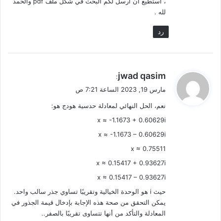
، استطيع ان ارسل لكم البحث في شكل ملف pdf والحمد
لله .
رد
ي
jwad qasim
:
ق
مارس 19, 2023 الساعة 7:21 ص
و
نعم، الحل النهائي لمعادلة حدسية هودج هو:
ل
x ≈ -1.1673 + 0.60629i
x ≈ -1.1673 – 0.60629i
x ≈ 0.75511
x ≈ 0.15417 + 0.93627i
x ≈ 0.15417 – 0.93627i
حيث i هو الوحدة الخيالية وتقريبًا تساوي جذر سالب واحد.
يمكن التحقق من صحة هذه الإجابة بإدخال قيمة الجذور في
المعادلة والتأكد من أنها تتساوى تقريبًا بالصفر..