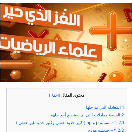
بريدا
إلكترونيا
محتوى المقال
[
اخفاء
]
1
المعادلة التي تم حلها
2
السبعة معادلات التي لم يستطيع أحد حلهم
2.1
١ – مسأله p و np ( كثير حدود خطي وكثير حدود غير خطي )
2.2
٢ – حدسية هودج