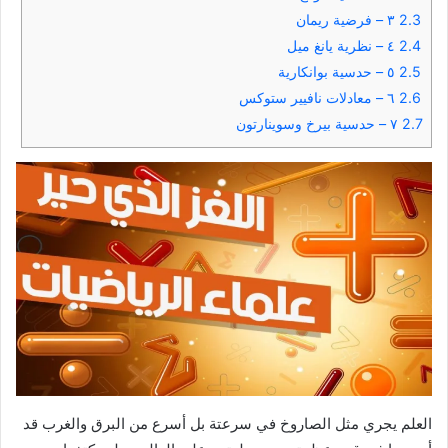
2.3
٣ – فرضية ريمان
2.4
٤ – نظرية يانغ ميل
2.5
٥ – حدسية بوانكارية
2.6
٦ – معادلات نافيير ستوكس
2.7
٧ – حدسية بيرخ وسوينارتون
العلم يجري مثل الصاروخ في سرعتة بل أسرع من البرق والغرب قد