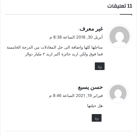
‫11 تعليقات
ي
غير معرف
:
ق
أبريل 30, 2018 الساعة 8:38 م
و
ساحلها كلها واضافة الى حل المعادلات من الدرجة الخامسة
ل
فما فوق ولكن اريد جائزة اكبر اريد ٢ مليار دولار
رد
ي
حسن يسبع
:
ق
فبراير 19, 2021 الساعة 8:46 م
و
هل حيلتها
ل
رد