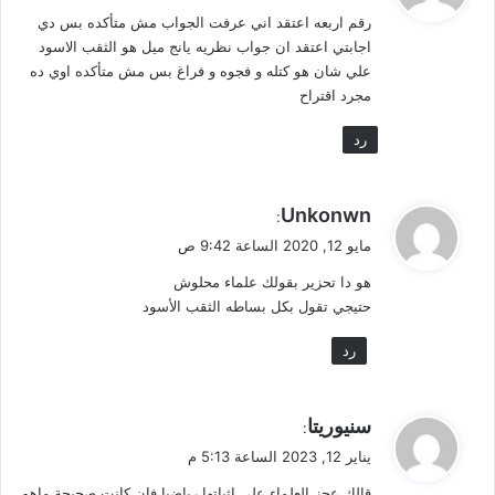
و
رقم اربعه اعتقد اني عرفت الجواب مش متأكده بس دي
ل
اجابتي اعتقد ان جواب نظريه يانج ميل هو الثقب الاسود
علي شان هو كتله و فجوه و فراغ بس مش متأكده اوي ده
مجرد اقتراح
رد
ي
Unkonwn
:
ق
مايو 12, 2020 الساعة 9:42 ص
و
هو دا تحزير بقولك علماء محلوش
ل
حتيجي تقول بكل بساطه الثقب الأسود
رد
ي
سنيوريتا
:
ق
يناير 12, 2023 الساعة 5:13 م
و
قالك عجز العلماء على اثباتها رياضيا فان كانت صحيحة ماهو