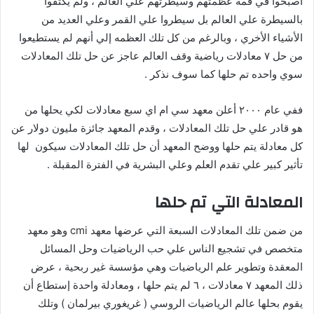
أصبحوا في قمه عظمتهم وسيطرتهم علي العالم ، ولم يكتفوا
بالسيطرة علي العالم بل سيطروا علي القمر وعلي العديد من
الأشياء الأخري ، وبالرغم من كل تلك العظمه إلي أنهم لم يستطيعوا
من حل ٧ معادلات رياضية وقف العالم عاجز عن حل تلك المعادلات
سوي واحده تم حلها كما سوف نذكر .
ففي عام ٢٠٠٠ أعلن معهد سي ام اي سبع معادلات لكي يحلها من
هو قادر علي حل تلك المعادلات ، وقدم المعهد جائزة مليون دولار عن
كل معادلة يتم حلها ووضح المعهد أن حل تلك المعادلات سيكون لها
تأثير كبير علي تقدم العلم وعلي البشرية في الفترة المقبلة .
المعادلة التي تم حلها
من ضمن تلك المعادلات السبعة التي عرضها معهد cmi وهو معهد
متخصص في تشجيع الناس علي حب الرياضيات وحل المسائل
المعقدة وتطوير علم الرياضيات وهي مؤسسة غير ربحية ، عرض
ذلك المعهد ٧ معادلات ، ٦ لم يتم حلها ، ومعادلة واحدة إستطاع أن
يقوم بحلها عالم الرياضيات الروسي ( غريغوري بيرلمان ) وتلك