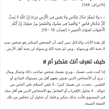
[الأعراف: 146].
– ﴿ وَلَا تُصَعِّرْ خَدَّكَ لِلنَّاسِ وَلَا تَمْشِ فِي الْأَرْضِ مَرَحًا إِنَّ اللَّهَ لَا يُحِبُّ
كُلَّ مُخْتَالٍ فَخُورٍ * وَاقْصِدْ فِي مَشْيِكَ وَاغْضُضْ مِنْ صَوْتِكَ إِنَّ أَنْكَرَ
الْأَصْوَاتِ لَصَوْتُ الْحَمِيرِ ﴾ [لقمان: 18 – 19].
كل هذة الآيات والدلائل تبين كيف أن الشخص المتكبر هو شخص سئ
لا يحبة الله ورسولة ، ومن لم يحبة الله ورسولة لن يحبة أهل الأرض .
كيف تعرف أنك متكبر أم لا
إذا كنت تحب نفسك ، وتري نفسك شخص صاحب ذكاء وجمال ومال
، تري أن الأشخاص الذين تعيش معهم أقل من مستواك المادي أو
العلمي ، تتحدث عن نفسك كثيرا ، لا تلقي السلام علي الناس من
حولك ، لا تحاول الإقتراب أو التعامل مع الأشخاص الذين هم أقل منك
في المستوي فأنت بذلك متكبر وعليك أن تحاول أن تتخلص من تلك
الصفة السيئة .