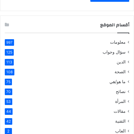
أقسام الموقع
معلومات
997
سؤال وجواب
125
الدين
113
الصحة
108
ما هو/هي
75
نصائح
70
المرأة
53
مقالات
44
التقنية
42
العاب
2