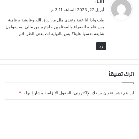
Llll
:
ق
أبريل 27, 2023 الساعة 3:11 م
و
طب واذا انا غنية وعندي مال من رزق الله وعايشة برفاهية
ل
بس عاملة للفقراء والمحتاجين حاجتهم من مالي ليه يقولون
شايفة نفسها علينا؟ بس بالنهاية ات بعض الظن اثم
رد
اترك تعليقاً
لن يتم نشر عنوان بريدك الإلكتروني.
الحقول الإلزامية مشار إليها بـ
*
ا
ل
ت
ع