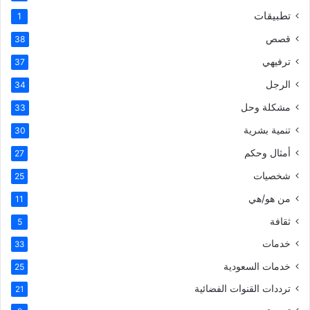
تطبيقات
1
قصص
38
ترفيهي
37
الرجل
34
مشكلة وحل
33
تنمية بشرية
30
أمثال وحكم
27
شخصيات
25
من هو/هي
11
ثقافة
5
خدمات
33
خدمات السعودية
25
ترددات القنوات الفضائية
21