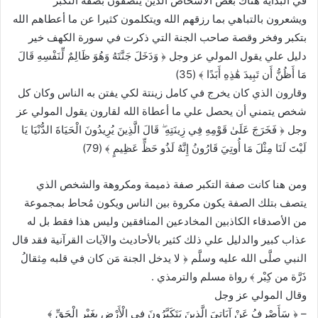
في البداية هناك بعض الأشخاص الذين يتصفون بصفة التكبر
ويشعرون بالتباهي بما رزقهم الله ويتكلمون كثيرا عن ما أعطاهم الله
بتكبر وفخر وقصة صاحب الجنة التي ذكرت في سورة الكهف خير
دليل علي يقول المولي عز وجل ﴿ وَدَخَلَ جَنَّتَهُ وَهُوَ ظَالِمٌ لِّنَفْسِهِ قَالَ
مَا أَظُنُّ أَن تَبِيدَ هَٰذِهِ أَبَدًا ﴾ (35)
وقارون الذي كان يخرج في كامل زينتة لكي يفتن به الناس وكان كل
شخص يتمني أن يحصل علي ما أعطاة الله لقارون يقول المولي عز
وجل ﴿ فَخَرَجَ عَلَىٰ قَوْمِهِ فِي زِينَتِهِ ۖ قَالَ الَّذِينَ يُرِيدُونَ الْحَيَاةَ الدُّنْيَا يَا
لَيْتَ لَنَا مِثْلَ مَا أُوتِيَ قَارُونُ إِنَّهُ لَذُو حَظٍّ عَظِيمٍ ﴾ (79)
ومن هنا كانت صفة التكبر صفة ذميمة ومكروهة والشخص الذي
يتصف بتلك الصفة يكون مكروة بين الناس ويكون مُحاط بمجموعة
من الأصدقاء الكاذبين المخادعين المنافقين وليس هذا فقط بل له
عذاب كبير والدليل علي ذلك كثير بالأحاديث والآيات القرآنية فقد قال
النبي صلَّى الله عليه وسلَّم ﴿ لا يدخل الجنة مَن كان في قلبه مِثقالُ
ذَرَّة من كِبْر ﴾ رواة مسلم والترمذي .
وقال المولي عز وجل
– ﴿ سَأَصْرِفُ عَنْ آيَاتِيَ الَّذِينَ يَتَكَبَّرُونَ فِي الْأَرْضِ بِغَيْرِ الْحَقِّ ﴾