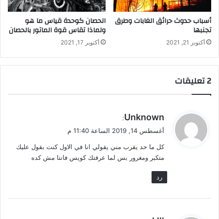
أسباب حدوث حرائق الغابات وطرق
الحصان كوحدة قياس ما هو
تجنبها
ولماذا تقاس قوة الماتور بالحصان
أكتوبر 21, 2021
أكتوبر 17, 2021
‫2 تعليقات
ي
Unknown
:
ق
أغسطس 14, 2019 الساعة 11:40 م
و
كل ما حد يقرب مني يقولي انا في الاول كنت بقول عليك
ل
متكبر ومغرور بس لما عرفتك كويس فانتا مش كده
رد
ي