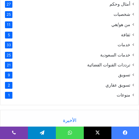
أمثال وحكم
27
شخصيات
25
من هو/هي
11
ثقافة
5
خدمات
33
خدمات السعودية
25
ترددات القنوات الفضائية
21
تسويق
9
تسويق عقاري
2
منوعات
1
الأخيرة
يسبوك
X
واتساب
تيلقرام
ڤايبر