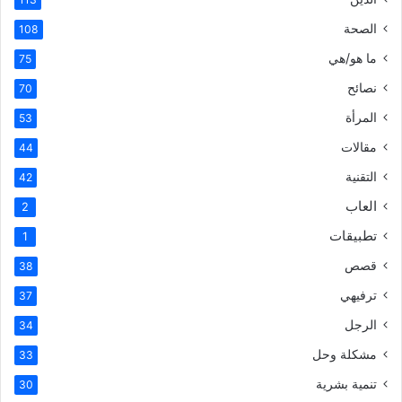
الصحة
108
ما هو/هي
75
نصائح
70
المرأة
53
مقالات
44
التقنية
42
العاب
2
تطبيقات
1
قصص
38
ترفيهي
37
الرجل
34
مشكلة وحل
33
تنمية بشرية
30