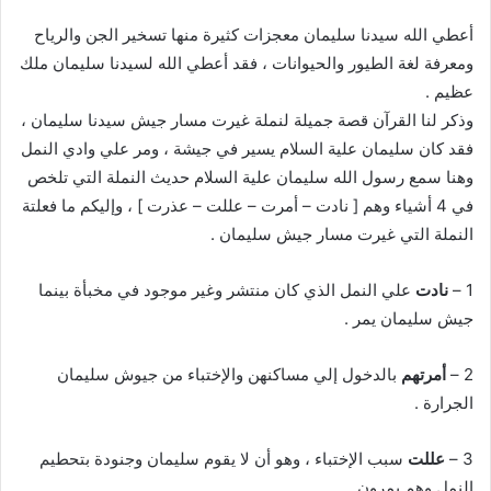
أعطي الله سيدنا سليمان معجزات كثيرة منها تسخير الجن والرياح
ومعرفة لغة الطيور والحيوانات ، فقد أعطي الله لسيدنا سليمان ملك
عظيم .
وذكر لنا القرآن قصة جميلة لنملة غيرت مسار جيش سيدنا سليمان ،
فقد كان سليمان علية السلام يسير في جيشة ، ومر علي وادي النمل
وهنا سمع رسول الله سليمان علية السلام حديث النملة التي تلخص
في 4 أشياء وهم [ نادت – أمرت – عللت – عذرت ] ، وإليكم ما فعلتة
النملة التي غيرت مسار جيش سليمان .
1 –
نادت
علي النمل الذي كان منتشر وغير موجود في مخبأة بينما
جيش سليمان يمر .
2 –
أمرتهم
بالدخول إلي مساكنهن والإختباء من جيوش سليمان
الجرارة .
3 –
عللت
سبب الإختباء ، وهو أن لا يقوم سليمان وجنودة بتحطيم
النمل وهم يمرون .