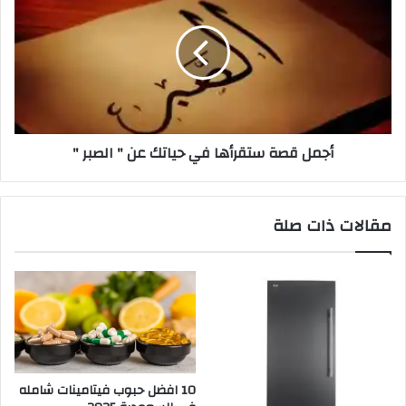
أجمل قصة ستقرأها في حياتك عن " الصبر "
مقالات ذات صلة
10 افضل حبوب فيتامينات شامله​