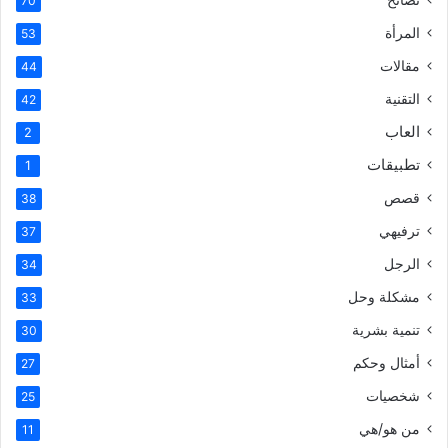
70
المرأة
53
مقالات
44
التقنية
42
العاب
2
تطبيقات
1
قصص
38
ترفيهي
37
الرجل
34
مشكلة وحل
33
تنمية بشرية
30
أمثال وحكم
27
شخصيات
25
من هو/هي
11