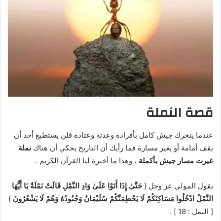
قصة النملة
عندما يتحرك جيش كامل بأفرادة وعدتة وعتادة فلن يستطيع أحد أن
يقف أمامة أو يغير مسارة فما رأيك أن التاريخ يحكي أن هناك
نملة
غيرت مسار جيش بأكملة
، وهذا ما أخبرة لنا القرآن الكريم .
يقول المولي عز وجل {
حَتَّىٰ إِذَا أَتَوْا عَلَىٰ وَادِ النَّمْلِ قَالَتْ نَمْلَةٌ يَا أَيُّهَا
النَّمْلُ ادْخُلُوا مَسَاكِنَكُمْ لَا يَحْطِمَنَّكُمْ سُلَيْمَانُ وَجُنُودُهُ وَهُمْ لَا يَشْعُرُونَ
}
[ النمل : 18 ] .