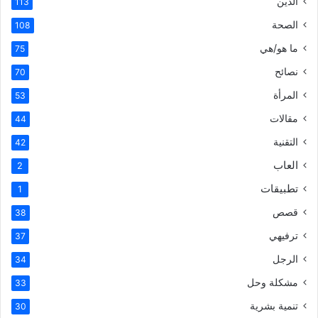
الدين
113
الصحة
108
ما هو/هي
75
نصائح
70
المرأة
53
مقالات
44
التقنية
42
العاب
2
تطبيقات
1
قصص
38
ترفيهي
37
الرجل
34
مشكلة وحل
33
تنمية بشرية
30