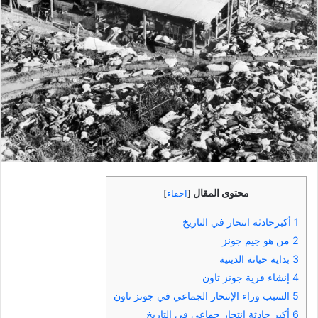
محتوى المقال
[
اخفاء
]
1
أكبرحادثة انتحار في التاريخ
2
من هو جيم جونز
3
بداية حياتة الدينية
4
إنشاء قرية جونز تاون
5
السبب وراء الإنتحار الجماعي في جونز تاون
6
أكبر حادثة إنتحار جماعي في التاريخ