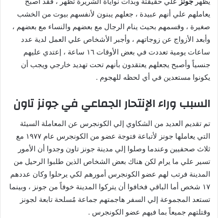
يظهر
جونز
علي حقيقتة وبدأت نواياة الشريرة تظهر ، فقد أصبح
يعاملهم علي أنهم عبيدة ، جعلهم يبنون لأنفسهم بيوت من الخشب
صغيرة ، وقسمهم بحيث ينام الرجال مع بعضهم والنساء مع بعضهم ،
وأبعد الأزواج عن زوجاتهم ، وأجبر الأشخاص علي العمل لدية عدد
ساعات يومية تعددت في بعض الأوقات ١٦ ساعة ، إعتدي عليهم
جنسياً وأصبح يجعلهم يعتقدون بأنهم تحت تهديد خارجي ويجب أن
يكونوا مستعدين في أي لحظه للهجوم .
السبب وراء الإنتحار الجماعي في جونز تاون
تم تقديم العديد من الشكاوي إلي الكونجرس عن المعاملة السيئة
التي يعاملها جونز لأتباعة فتوجة عضو من الكونجرس عام ١٩٧٧ مع
ثلاث صحفيين وعندما وصلوا إلي مدينة جونز تاون وجدوا أن الأمور
تسير علي ما يرام لكن هناك بعض الشخاص الذين طلبوا الرحيل من
المدينة فرتب لهم عضو الكونجرس أمورهم لكي يرحلوا وكان عددهم
١٧ شخص أما الباقي فخافوا أن يتركوا المدينة خوفاً من جونز ، وبينما
تستعد المجموعة إلي السفر هاجمتهم جماعة مُسلحة تابعة لجونز
وقتلتهم جميعاً بما فيهم عضو الكونجرس .