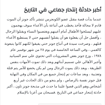
أكبر حادثة إنتحار جماعي في التاريخ
عندما بدأت قصة مقتل عضو الكونجرس تنتشر تأكد جونز أن الموت
قادم لا محالة فأخذ يخطب في أتباعة بأن الأعداء سوف يهجمون
عليهم ليسلخوا الأطفال أمام أعينهم ويغتصبوا النساء ويقتلوا الرجال
، وأفضل حل أن يفعلوة هو أن يقتلوا أنفسهم حتي لا يستطيع الأعداء
قتلهم ، وصرخت سيدة في أتباع جونز حتي يفيقوا لكنهم كانوا يتبعونة
كالعمي ، وفي الساعة الخامسة في يوم ٢٨ من شهر نوفمبر عام
١٩٧٨ ، وزع جونز بعض المشروبات التي تحتوي علي سم السيانيد
وأجبر الأهالي علي تسميم أبنائهم وبعد ذلك تموت الأمهات بنفس
الطريقة ، وبعد ذلك يموت الرجال ومن لم يكن يخضع للأمر يتم قتلة
وتعذيبة ، وبعد ساعات تم إنتحار جميع من في المكان وفي النهاية
قتل جونز نفسة بالرصاص ، ولم ينجو من ذلك الحادث غير أربع
أشخاص وهم الذين قصوا علينا ما حدث في مذبحة جونز تاون ، أكبر
حادثة إنتحار جماعي في التاريخ .فسبحان من أعزنا بالإسلام