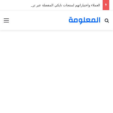
العملاء واختياراتهم لمنتجات نايكي المفضلة عبر ترينديول: استكشاف رحلة التسوق الذكي.
المعلومة
بحث عن
الق