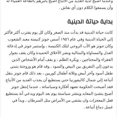
وعندما أصبح لدية العديد من الأتباع أصبح يأمرهم بالطاعة العمياء له
وأن يسمعوا الكلام دون أي نقاش .
بداية حياتة الدينية
كانت حياتة الدينية قد بدأت منذ الصغر وكان كل يوم يقترب أكثر فأكثر
إلي الحياة الدينية وفي عام ١٩٥٦ أسس جونز كنيسة معبد الشعوب
وكان جونز هو الأب الروحي لتلك الكنيسة ، وإستمر جونز في إدعائة
العدل والمساواة والمثالية ونشر الأخلاق الحميدة وكان يقف بجوار
الفقراء والمحتاجين ، ويكرة الظلم ، و يقف أمام الأشخاص الذين
يدعون إلي التفريق بين البيض والسود ، وقد قام هو وزوجتة بتبني
طفل آسود وآخر أبيض وثلاثة أطفال كوريين ، بعد ذلك قام جونز بنقل
أتباعة إلي شمال كاليفورنيا حتي يستطيع أن يجذب العديد من الأتباع
فقد أصبحت الحكومة تضهد أفكارة وسياساتة ، عندما إنتقل جونز
أصبح ينشئ المعابد وينشر سياستة يوم بعد اليوم ويدعي أنة يستطيع
فعل المعجزات وان يشفي من الأمراض مثل السرطان ، وبدأ في
غسل دماغ أتباعة .