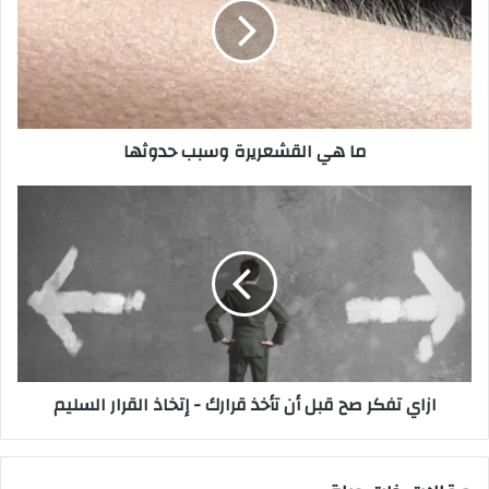
ما هي القشعريرة وسبب حدوثها
ازاي تفكر صح قبل أن تأخذ قرارك - إتخاذ القرار السليم