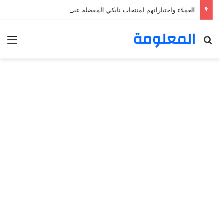
العملاء واختياراتهم لمنتجات نايكي المفضلة عبر ترينديول: استكشاف رحلة التسوق الذكي.
المعلومة
بحث عن
الق