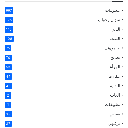
معلومات
997
سؤال وجواب
125
الدين
113
الصحة
108
ما هو/هي
75
نصائح
70
المرأة
53
مقالات
44
التقنية
42
العاب
2
تطبيقات
1
قصص
38
ترفيهي
37