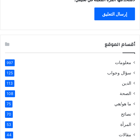
أقسام الموقع
معلومات
997
سؤال وجواب
125
الدين
113
الصحة
108
ما هو/هي
75
نصائح
70
المرأة
53
مقالات
44