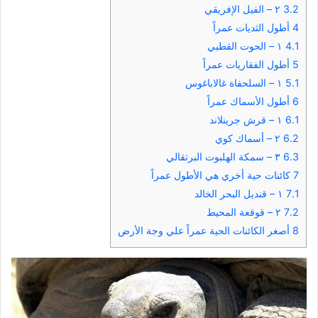
3.2
٢ – الفيل الإفريقي
4
أطول الثديات عمراً
4.1
١ – الحوت القطبي
5
أطول الفقاريات عمراً
5.1
١ – السلحفاة غالاباغوس
6
أطول الأسماك عمراً
6.1
١ – قرش جرينلاند
6.2
٢ – أسماك كوي
6.3
٣ – سمكة الهلبوت البرتقالي
7
كائنات حية أخري هي الأطول عمراً
7.1
١ – قنديل البحر الخالد
7.2
٢ – قوقعة المحيط
8
أصغر الكائنات الحية عمراً علي وجة الأرض