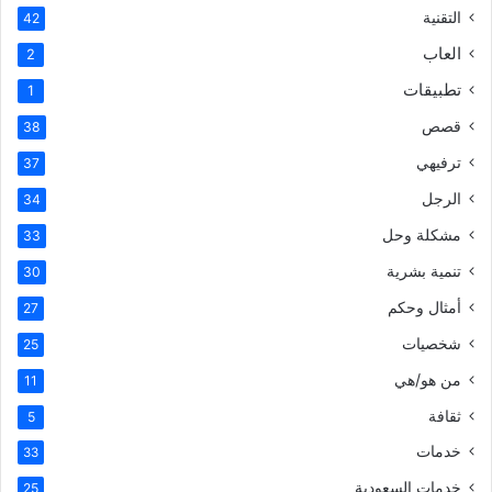
التقنية
42
العاب
2
تطبيقات
1
قصص
38
ترفيهي
37
الرجل
34
مشكلة وحل
33
تنمية بشرية
30
أمثال وحكم
27
شخصيات
25
من هو/هي
11
ثقافة
5
خدمات
33
خدمات السعودية
25