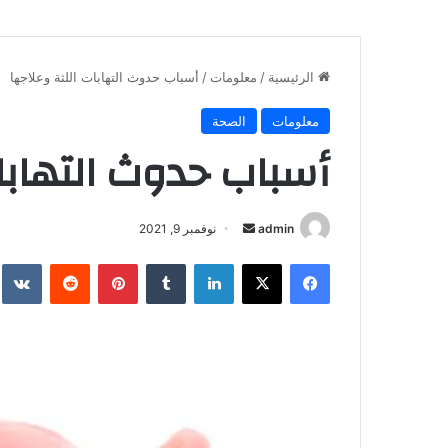
الرئيسية
/
معلومات
/
أسباب حدوث التهابات اللثة وعلاجها
معلومات
الصحة
أسباب حدوث التهابا
أرسل
admin
نوفمبر 9, 2021
بريدا
فيسبوك
X
لينكدإن
بينتيريست
إلكترونيا