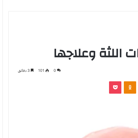
ت اللثة وعلاجها
0
101
3 دقائق
بوكيت
Odnoklassniki