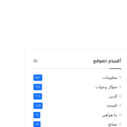
أقسام الموقع
معلومات
997
سؤال وجواب
125
الدين
113
الصحة
108
ما هو/هي
75
نصائح
70