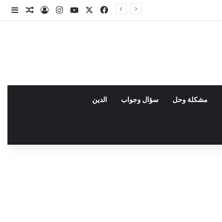
X
فيسبوك
يوتيوب
انستقرام
تسجيل الدخو
مقال عش
إضاف
مشكلة وحل
سؤال وجواب
الدين