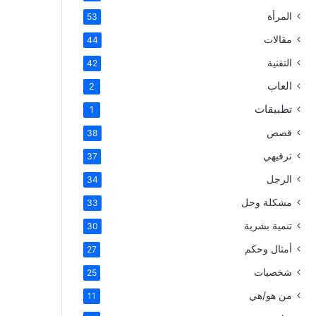
المرأة
53
مقالات
44
التقنية
42
العاب
2
تطبيقات
1
قصص
38
ترفيهي
37
الرجل
34
مشكلة وحل
33
تنمية بشرية
30
أمثال وحكم
27
شخصيات
25
من هو/هي
11