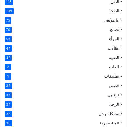
الدين
113
الصحة
108
ما هو/هي
75
نصائح
70
المرأة
53
مقالات
44
التقنية
42
العاب
2
تطبيقات
1
قصص
38
ترفيهي
37
الرجل
34
مشكلة وحل
33
تنمية بشرية
30