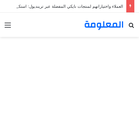
العملاء واختياراتهم لمنتجات نايكي المفضلة عبر ترينديول: استكشاف رحلة التسوق الذكي.
المعلومة
بحث عن
الق