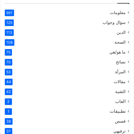
معلومات
997
سؤال وجواب
125
الدين
113
الصحة
108
ما هو/هي
75
نصائح
70
المرأة
53
مقالات
44
التقنية
42
العاب
2
تطبيقات
1
قصص
38
ترفيهي
37