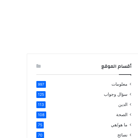
أقسام الموقع
معلومات
997
سؤال وجواب
125
الدين
113
الصحة
108
ما هو/هي
75
نصائح
70