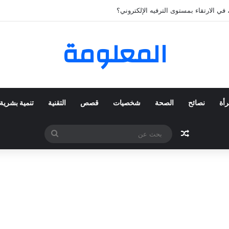
لمفضلة عبر ترينديول: استكشاف رحلة التسوق الذكي.
المعلومة
رأة
نصائح
الصحة
شخصيات
قصص
التقنية
تنمية بشرية
مقال عشوائي
بحث
عن