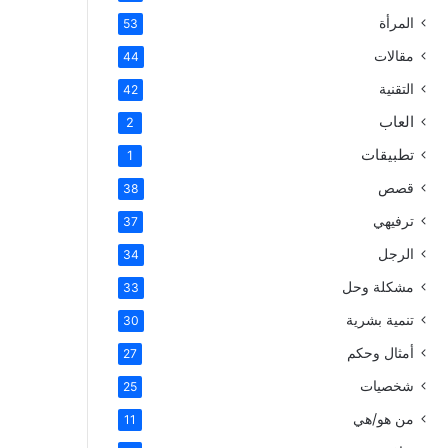
المرأة
53
مقالات
44
التقنية
42
العاب
2
تطبيقات
1
قصص
38
ترفيهي
37
الرجل
34
مشكلة وحل
33
تنمية بشرية
30
أمثال وحكم
27
شخصيات
25
من هو/هي
11