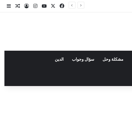
X
فيسبوك
يوتيوب
انستقرام
تسجيل الدخو
مقال عش
إضاف
مشكلة وحل
سؤال وجواب
الدين