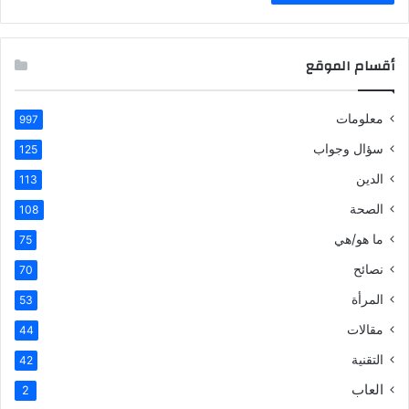
أقسام الموقع
معلومات
997
سؤال وجواب
125
الدين
113
الصحة
108
ما هو/هي
75
نصائح
70
المرأة
53
مقالات
44
التقنية
42
العاب
2