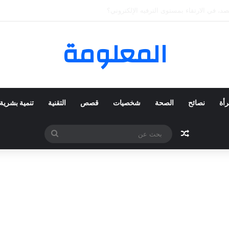
كي المفضلة عبر ترينديول: استكشاف رحلة التسوق الذكي.
المعلومة
رأة
نصائح
الصحة
شخصيات
قصص
التقنية
تنمية بشرية
مقال عشوائي
بحث
عن