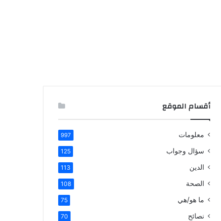
أقسام الموقع
معلومات
997
سؤال وجواب
125
الدين
113
الصحة
108
ما هو/هي
75
نصائح
70