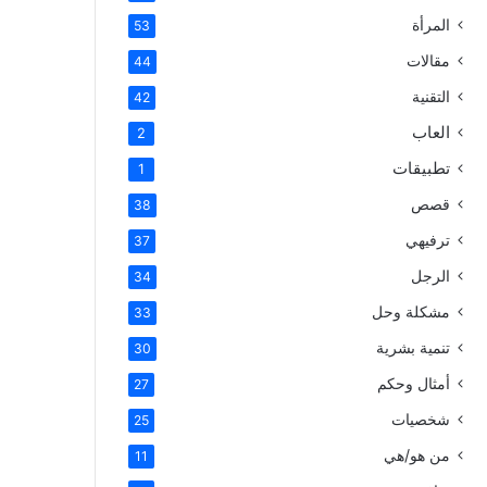
المرأة
53
مقالات
44
التقنية
42
العاب
2
تطبيقات
1
قصص
38
ترفيهي
37
الرجل
34
مشكلة وحل
33
تنمية بشرية
30
أمثال وحكم
27
شخصيات
25
من هو/هي
11