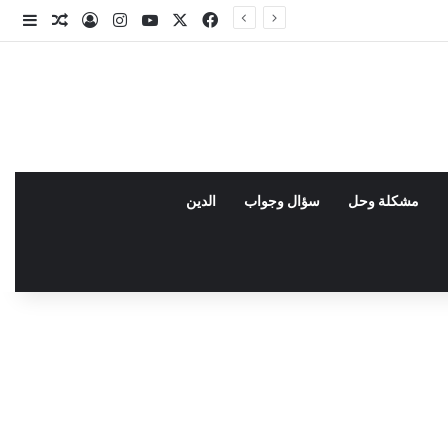
X
فيسبوك
يوتيوب
انستقرام
تسجيل الدخو
مقال عش
إضاف
مشكلة وحل
سؤال وجواب
الدين