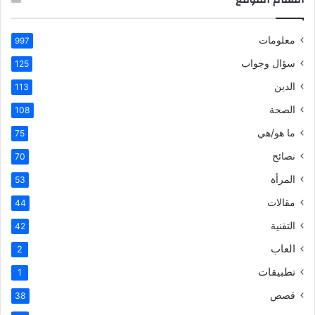
معلومات
997
سؤال وجواب
125
الدين
113
الصحة
108
ما هو/هي
75
نصائح
70
المرأة
53
مقالات
44
التقنية
42
العاب
2
تطبيقات
1
قصص
38