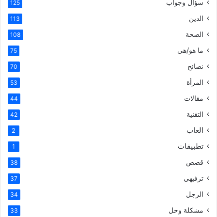
سؤال وجواب
125
الدين
113
الصحة
108
ما هو/هي
75
نصائح
70
المرأة
53
مقالات
44
التقنية
42
العاب
2
تطبيقات
1
قصص
38
ترفيهي
37
الرجل
34
مشكلة وحل
33