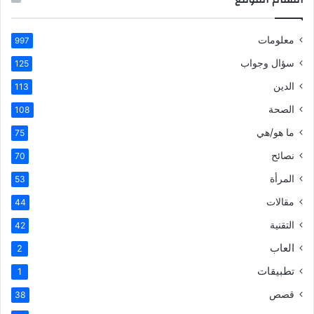
معلومات
997
سؤال وجواب
125
الدين
113
الصحة
108
ما هو/هي
75
نصائح
70
المرأة
53
مقالات
44
التقنية
42
العاب
2
تطبيقات
1
قصص
38