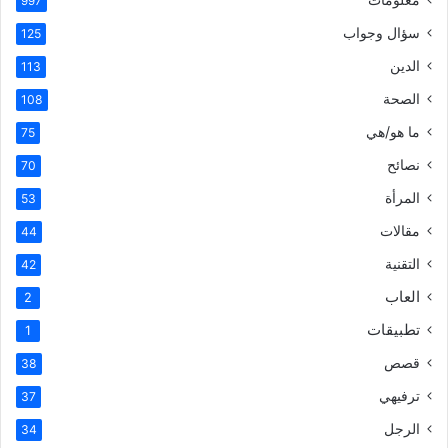
997
سؤال وجواب
125
الدين
113
الصحة
108
ما هو/هي
75
نصائح
70
المرأة
53
مقالات
44
التقنية
42
العاب
2
تطبيقات
1
قصص
38
ترفيهي
37
الرجل
34